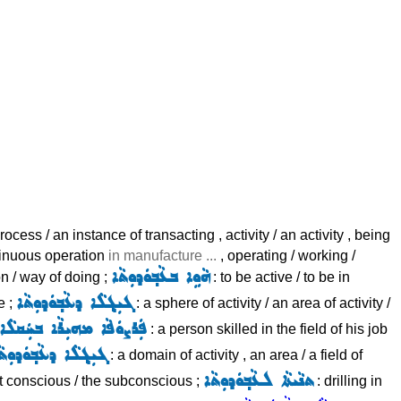
process / an instance of transacting , activity / an activity , being
ntinuous operation
in manufacture ...
, operating / working /
ܗܵܘܹܐ ܒܥܵܒ݂ܘܿܕܘܼܬܵܐ
on / way of doing ;
: to be active / to be in
ܓܝܼܓ݂ܠܵܐ ܕܥܵܒ݂ܘܿܕܘܼܬܵܐ
e ;
: a sphere of activity / an area of activity /
ܦܲܪܨܘܿܦܵܐ ܡܗܝܼܪܵܐ ܒܚܲܩܠܵܐ 
: a person skilled in the field of his job
ܓܝܼܓ݂ܠܵܐ ܕܥܵܒ݂ܘܿܕܘܼܬܵ
: a domain of activity , an area / a field of
ܬܢܵܝܬܵܐ ܠܥܵܒ݂ܘܿܕܘܼܬܵܐ
not conscious / the subconscious ;
: drilling in