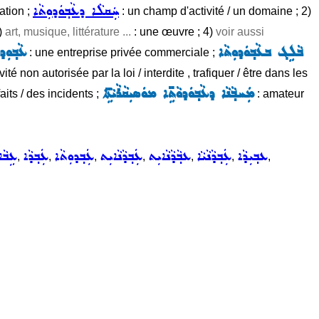
ܚܲܩܠܵܐ ܕܥܵܒ݂ܘܿܕܘܼܬܵܐ
ation ;
: un champ d'activité / un domaine ; 2)
3)
art, musique, littérature ...
: une œuvre ; 4)
voir aussi
ܒܵܠܹܓ ܒܥܵܒ݂ܘܿܕܘܼܬܵܐ
ܥܵܒ݂ܘܼܕ
: une entreprise privée commerciale ;
ité non autorisée par la loi / interdite , trafiquer / être dans les
ܡܲܚܒ݂ܵܢܵܐ ܕܥܵܒ݂ܘܿܕܘܵܬܹ̈ܐ ܡܘܿܣܝܼܩܵܪܵܝܵܬܹ̈ܐ
aits / des incidents ;
: amateur
ܥܒ݂ܝܼܕܵܐ
ܥܲܒ݂ܕܵܢܵܝܵܐ
ܥܒ݂ܵܕܵܢܵܐܝܼܬ
ܥܲܒ݂ܕܵܢܵܐܝܼܬ
ܥܲܒ݂ܕܘܼܬܵܐ
ܥܲܒ݂ܕܵܐ
ܥܹܒܵܐ
,
,
,
,
,
,
,