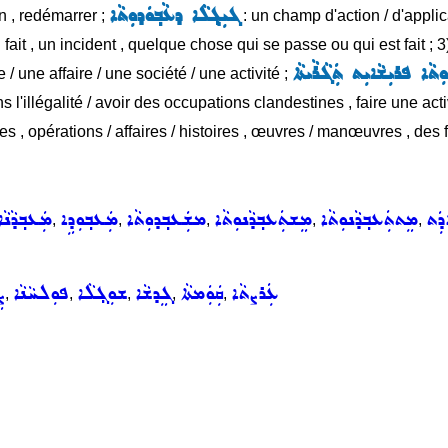
ܓܝܼܓ݂ܠܵܐ ܕܥܵܒ݂ܘܿܕܘܼܬܵܐ
on , redémarrer ;
: un champ d'action / d'applic
 fait , un incident , quelque chose qui se passe ou qui est fait ; 
ܘܼܬܵܐ ܦܪܝܼܫܵܐܝܼܬ ܬܲܓܵܪܵܝܬܵܐ
 / une affaire / une société / une activité ;
ns l'illégalité / avoir des occupations clandestines , faire une activ
ses , opérations / affaires / histoires , œuvres / manœuvres , des f
ܕܲܬ
ܡܸܬܬܲܥܒ݂ܕܵܢܘܼܬܵܐ
ܡܸܫܬܲܥܒ݂ܕܵܢܘܼܬܵܐ
ܡܫܲܥܒ݂ܕܘܼܬܵܐ
ܡܲܥܒ݂ܘܼܕܹܐ
ܡܲܥܒ݂ܕܵܢܵܐ
,
,
,
,
,
ܥܲܪܨܬܵܐ
ܩܲܘܲܡܬܵܐ
ܓܸܕܫܵܐ
ܫܘܼܓ݂ܠܵܐ
ܦܘܼܠܚܵܢܵܐ
ܨ
,
,
,
,
,