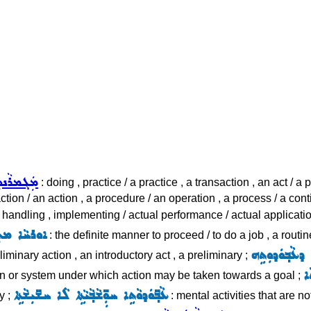
ܡܲܓܡܪܵܢܘܼ
: doing , practice / a practice , a transaction , an act / a 
ction / an action , a procedure / an operation , a process / a co
 , handling , implementing / actual performance / actual applicati
ܐܘܪܚܵܐ ܡܬܲܚ
: the definite manner to proceed / to do a job , a routin
ܕܥܵܒ݂ܘܿܕܘܼܬܹܗ
liminary action , an introductory act , a preliminary ;
ܐ
an or system under which action may be taken towards a goal ;
ܥܵܒ݂̈ܘܿܕܘܵܬܹܐ ܚܘܼܼ̈ܫܵܒ݂ܵܝܵܬܹܐ ܠܵܐ ܚܫ̈ܝܼܫܵܬܹܐ
y ;
: mental activities that are 