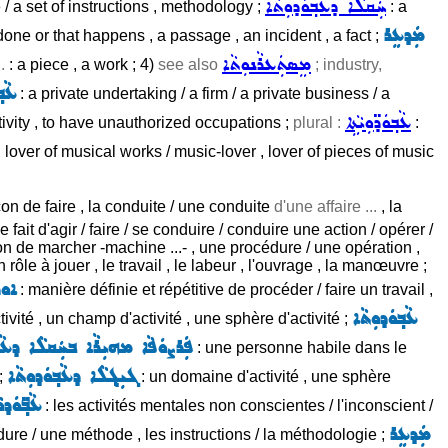
ܚܲܩܠܵܐ ܕܥܵܒ݂ܘܿܕܘܼܬܵܐ
/ a set of instructions , methodology ;
: a
ܡܲܕܥܸܪ
done or that happens , a passage , an incident , a fact ;
ܡܸܣܬܲܥܪܵܢܘܼܬܵܐ
.
: a piece , a work ; 4)
see also
; industry,
ܥܵܒ
: a private undertaking / a firm / a private business / a
ܥܵܒ݂ܘܿܕ̈ܘܼܝܵܬܹܐ
ctivity , to have unauthorized occupations ;
plural :
:
 lover of musical works / music-lover , lover of pieces of music
açon de faire , la conduite / une conduite
d'une affaire ...
, la
e fait d'agir / faire / se conduire / conduire une action / opérer /
ction de marcher -machine ...- , une procédure / une opération ,
 rôle à jouer , le travail , le labeur , l'ouvrage , la manœuvre ;
ܐܘܪ
: manière définie et répétitive de procéder / faire un travail ,
ܥܵܒ݂ܘܿܕܘܼܬܵܐ
tivité , un champ d'activité , une sphère d'activité ;
ܦܲܪܨܘܿܦܵܐ ܡܗܝܼܪܵܐ ܒܚܲܩܠܵܐ ܕܥܵܒ
: une personne habile dans le
ܓܝܼܓ݂ܠܵܐ ܕܥܵܒ݂ܘܿܕܘܼܬܵܐ
;
: un domaine d'activité , une sphère
ܥܵܒ݂̈ܘܿܕܘ
: les activités mentales non conscientes / l'inconscient /
ܡܲܕܥܸܪ
ure / une méthode , les instructions / la méthodologie ;