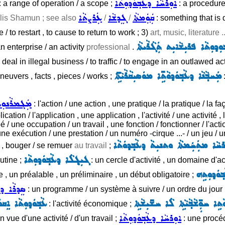
ܐܘܼܪܚܵܐ ܕܥܵܒ݂ܘܿܕܘܼܬܵܐ
: a range of operation / a scope ;
: a procedure 
ܩܲܘܲܡܬܵܐ
ܓܸܕܫܵܐ
ܥܲܪܨܬܵܐ
lis Shamun ; see also
/
/
: something that is 
e / to restart , to cause to return to work ; 3)
art, music, literature ..
݂ܘܼܕܘܼܬܵܐ ܦܪܝܼܫܵܐܝܼܬ ܬܲܓܵܪܵܝܬܵܐ
n enterprise / an activity
professional
.
o deal in illegal business / to traffic / to engage in an outlawed a
ܡܲܚܒ݂ܵܢܵܐ ܕܥܵܒ݂ܘܿܕܘܵܬܹ̈ܐ ܡܘܿܣܝܼܩܵܪܵܝܵܬܹ̈ܐ
euvers , facts , pieces / works ;
:
ܡܲܓܡܪܵܢܘܼܬ
: l'action / une action , une pratique / la pratique / la f
ion / l'application , une application , l'activité / une activité , l
cupé / une occupation / un travail , une fonction / fonctionner / l'a
une exécution / une prestation / un numéro -cirque ...- / un jeu / un
ܚܵܐ ܡܬܲܚܲܡܬܵܐ ܘܬܢܝܼܬܵ ܕܥܵܒ݂ܕܘܿܬܵܐ
ver , bouger / se remuer
au travail
;
ܓܝܼܓ݂ܠܵܐ ܕܥܵܒ݂ܘܿܕܘܼܬܵܐ
utine ;
: un cercle d'activité , un domaine d'ac
݂ܘܿܕܘܼܬܹܗ
e , un préalable , un préliminaire , un début obligatoire ;
ܣܸܕܪܵܐ ܕܥ
: un programme / un système à suivre / un ordre du jour 
ܵܬܹܐ ܚܘܼܼ̈ܫܵܒ݂ܵܝܵܬܹܐ ܠܵܐ ܚܫ̈ܝܼܫܵܬܹܐ
ܥܵܒ݂ܘܿܕܘܼܬܵܐ ܐܸܩܘܿ
: l'activité économique ;
ܐܘܼܪܚܵܐ ܕܥܵܒ݂ܘܿܕܘܼܬܵܐ
n vue d'une activité / d'un travail ;
: une procéd