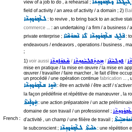
ܓܝܼܓ݂ܠܵܐ ܕܥܵܒ݂ܘܿܕܘܼܬܵܐ
view of a job to do , a rehearsal ;
field of activity / an area of activity / a domain ; 2)
Bai
ܠܥܵܒ݂ܘܿܕܘܼܬܵܐ
: to revive , to bring back to an active stat
commerce ...
: an undertaking / a firm / a business / a
ܒܵܠܹܓ ܒܥܵܒ݂ܘܿܕܘܼܬܵܐ ܠܵܐ ܢܵܡܘܿܣܵܝܵܐ
private enterprise ;
: t
endeavours / endeavors , operations / business , man
;
ܵܐ
ܦܘܼܠܚܵܢܵܐ
ܡܸܬܬܲܦܠܚܵܢܘܼܬܵܐ
ܣܵܥܘܿܪܘܼܬܵܐ
1)
voir aussi
/
/
/
mise en pratique / la mise en œuvre / la mise en applicat
œuvrer / travailler / faire marcher , le fait d'être oc
un procédé / une opération continue
fabrication ...
, 
ܗܵܘܹܐ ܒܥܵܒ݂ܘܿܕܘܼܬܵܐ
: être en activité / être actif / s'acti
la façon prédéfinie et répétitive de manœuvrer , la ro
ܗܲܕܪܲܢܬܵܐ
: une action préparatoire / un acte préliminair
ܵܒ݂ܘܿܕܘܼܬܵܐ
domaine de son travail / un professionnel ;
ܢܘܿܡܝܼܵܝܬܵܐ
French :
d'activité , un champ / une filière de travail ;
ܬܢܵܝܬܵܐ ܠܥܵܒ݂ܘܿܕܘܼܬܵܐ
le subconscient ;
: une répétition e