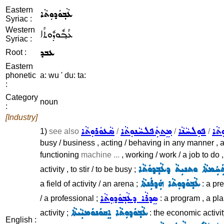
Eastern
ܥܵܒ݂ܘܿܕܘܼܬܵܐ
Syriac :
Western
ܥܳܒ݂ܽܘܕܽܘܬܳܐ
Syriac :
ܥܒܕ
Root :
Eastern
phonetic
a: wu ' du: ta:
:
Category
noun
:
[Industry]
ܬܵܐ
ܦܘܼܠܚܵܢܵܐ
ܡܸܬܬܲܦܠܚܵܢܘܼܬܵܐ
ܣܵܥܘܿܪܘܼܬܵܐ
1)
see also
/
/
/
busy / business , acting / behaving in any manner , a
functioning
machine ...
, working / work / a job to do
ܲܡܬܵܐ ܘܬܢܝܼܬܵ ܕܥܵܒ݂ܕܘܿܬܵܐ
activity , to stir / to be busy ;
ܥܵܒ݂ܘܿܕܘܼܬܵܐ ܗܲܕܪܲܢܬܵܐ
a field of activity / an arena ;
: a pre
ܣܸܕܪܵܐ ܕܥܵܒ݂ܘܿܕܘܼܬܵܐ
/ a professional ;
: a program , a pl
ܥܵܒ݂ܘܿܕܘܼܬܵܐ ܐܸܩܘܿܢܘܿܡܝܼܵܝܬܵܐ
activity ;
: the economic activit
English :