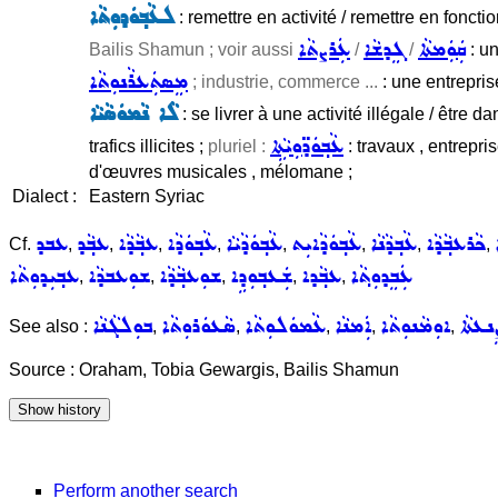
ܠܥܵܒ݂ܘܿܕܘܼܬܵܐ
: remettre en activité / remettre en foncti
ܩܲܘܲܡܬܵܐ
ܓܸܕܫܵܐ
ܥܲܪܨܬܵܐ
Bailis Shamun ; voir aussi
/
/
: un
ܡܸܣܬܲܥܪܵܢܘܼܬܵܐ
; industrie, commerce ...
: une entreprise
ܠܵܐ ܢܵܡܘܿܣܵܝܵܐ
: se livrer à une activité illégale / être da
ܥܵܒ݂ܘܿܕ̈ܘܼܝܵܬܹܐ
trafics illicites ;
pluriel :
: travaux , entrepri
d'œuvres musicales , mélomane ;
Dialect :
Eastern Syriac
ܟܵܪܥܒ݂ܵܕܵܐ
ܥܵܒ݂ܕܵܢܵܐ
ܥܵܒ݂ܘܿܕܵܐܝܼܬ
ܥܵܒ݂ܘܿܕܵܝܵܐ
ܥܵܒ݂ܘܿܕܵܐ
ܥܒ݂ܵܕܵܐ
ܥܒ݂ܵܕ
ܥܒܕ
Cf.
,
,
,
,
,
,
,
,
ܥܲܒܸܕܘܼܬ݂ܵܐ
ܥܒ݂ܵܕܐ
ܫܲܥܒ݂ܘܼܕܹܐ
ܫܘܼܥܒ݂ܵܕܵܐ
ܫܘܼܥܒܕܵܐ
ܥܒ݂ܝܼܕܘܼܬܵܐ
,
,
,
,
,
ܸܢܥܬܵܐ
ܐܘܼܡܵܢܘܼܬܵܐ
ܐܲܡܢܵܐ
ܥܵܡܘܿܠܘܼܬܵܐ
ܣܵܥܘܿܪܘܼܬܵܐ
ܒܘܼܠܓܵܢܵܐ
See also :
,
,
,
,
,
Source : Oraham, Tobia Gewargis, Bailis Shamun
Perform another search