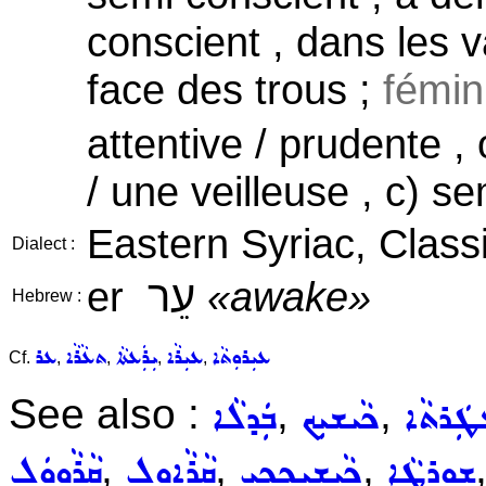
conscient , dans les 
face des trous ;
fémin
attentive / prudente ,
/ une veilleuse , c) se
Eastern Syriac, Classi
Dialect :
עֵר
er
«awake»
Hebrew :
ܥܝܼܪܘܼܬܵܐ
ܥܝܼܪܵܐ
ܝܼܪܲܥܬܵܐ
ܬܥܵܪܵܐ
ܥܪ
Cf.
,
,
,
,
See also :
,
,
ܛܲܪܬܵܐ
ܟܵܝܫܝܼܟ
ܒܲܕܠܵܐ
,
,
,
ܫܘܼܪܛܵܐ
ܟܵܝܫܝܼܟܟ̰ܝܼ
ܩܵܪܵܐܘܸܠ
ܩܵܪܵܘܘܿܠ