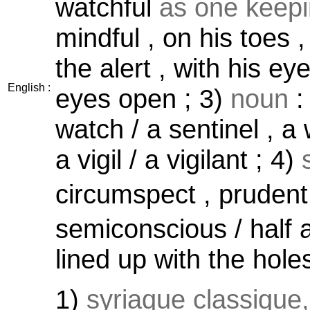
watchful
as one keepin
mindful , on his toes ,
the alert , with his ey
English :
eyes open ; 3)
noun
:
watch / a sentinel , a 
a vigil / a vigilant ; 4)
circumspect , prudent
semiconscious / half a
lined up with the hole
1)
syriaque classique,