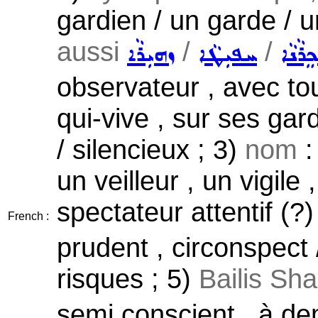
gardien / un garde / un
aussi
/
/
ܸܪܵܢܵܐ
ܚܦܝܼܛܵܐ
ܙܗܝܼܪܵܐ
observateur , avec tou
qui-vive , sur ses gard
/ silencieux ; 3)
nom
:
un veilleur , un vigile
spectateur attentif (?)
French :
prudent , circonspect 
risques ; 5)
Bailis Sh
semi conscient , à dem