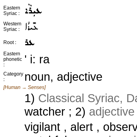
ܥܝܼܪܵܐ
Eastern
Syriac :
ܥܺܝܪܳܐ
Western
Syriac :
ܥܪ
Root :
Eastern
' i: ra
phonetic
:
noun, adjective
Category
:
[Human → Senses]
1)
Classical Syriac, D
watcher ; 2)
adjective
vigilant , alert , obser