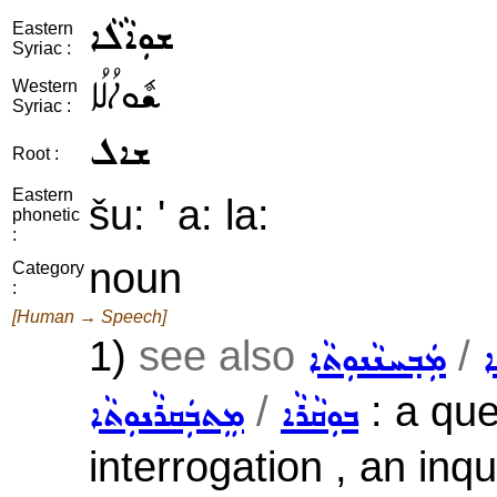
ܫܘܼܐܵܠܵܐ
Eastern
Syriac :
ܫܽܘܐܳܠܳܐ
Western
Syriac :
ܫܐܠ
Root :
Eastern
šu: ' a: la:
phonetic
:
noun
Category
:
[Human → Speech]
1)
see also
/
ܐ
ܡܲܒ݂ܚܢܵܢܘܼܬܵܐ
/
: a que
ܒܘܼܩܵܪܵܐ
ܡܸܬܒܲܩܪܵܢܘܼܬܵܐ
interrogation , an inqu