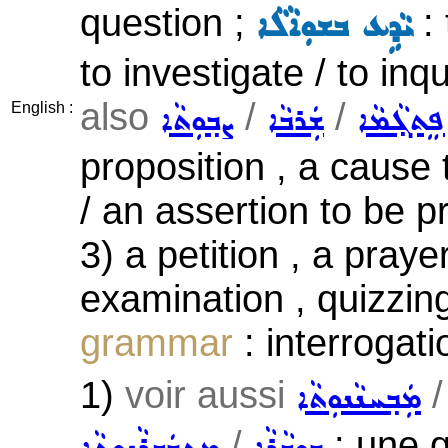
question ;
: 
ܝܵܕܹܥ ܒܫܘܼܐܵܠܵܐ
to investigate / to inq
also
/
/
ܦܸܬܓ݂ܵܡܵܐ
ܫܲܪܒܵܐ
ܨܒ݂ܘܼܬܵܐ
English :
proposition , a cause 
/ an assertion to be p
3) a petition , a praye
examination , quizzin
grammar
: interrogati
1)
voir aussi
ܡܲܒ݂ܚܢܵܢܘܼܬܵܐ
/
: une q