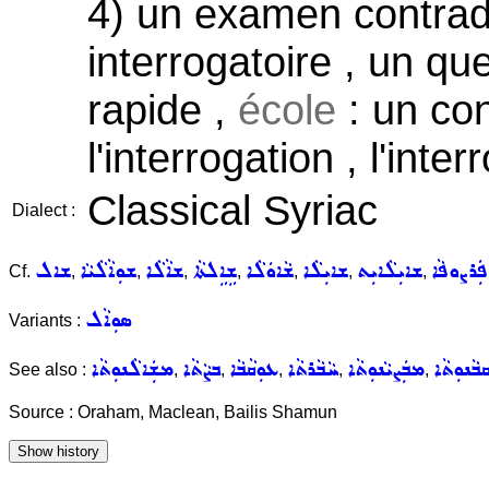
4) un examen contradi
interrogatoire , un que
rapide ,
école
: un con
l'interrogation , l'inter
Classical Syriac
Dialect :
ܲܪܨܘܦܵܐ
ܫܐܝܼܠܵܐܝܼܬ
ܫܐܝܼܠܵܐ
ܫܵܐܘܿܠܵܐ
ܫܹܐܹܠܬܵܐ
ܫܐܵܠܵܐ
ܫܘܼܐܵܠܵܝܵܐ
ܫܐܠ
Cf.
,
,
,
,
,
,
,
ܣܘܼܐܵܠ
Variants :
ܵܢܘܼܬܵܐ
ܡܒܲܨܝܵܢܘܼܬܵܐ
ܚܵܒܵܪܬܵܐ
ܥܘܼܩܵܒܵܐ
ܒܨܵܬܵܐ
ܡܫܲܐܠܵܢܘܼܬܵܐ
See also :
,
,
,
,
,
Source : Oraham, Maclean, Bailis Shamun