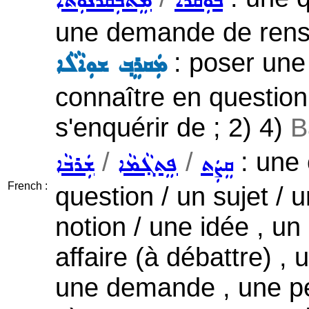
ܒܘܼܩܵܪܵܐ
ܡܸܬܒܲܩܪܵܢܘܼܬܵܐ
une demande de rens
: poser une
ܡܲܩܪܸܒ݂ ܫܘܼܐܵܠܵܐ
connaître en questionn
s'enquérir de ; 2) 4)
B
/
/
: une 
ܩܸܨܲܬ
ܦܸܬܓ݂ܵܡܵܐ
ܫܲܪܒܵܐ
French :
question / un sujet / 
notion / une idée , un
affaire (à débattre) , 
une demande , une péti