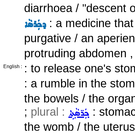
diarrhoea / "descent 
: a medicine that
ܕܟܲܪܣܵܐ
purgative / an aperien
protruding abdomen , 
: to release one's sto
English :
: a rumble in the sto
the bowels / the orga
;
plural :
: stomac
ܟܲܪ̈ܣܵܬܹܐ
the womb / the uterus