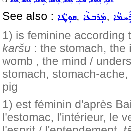
ܬܵܘܵܢܹ̈ܐ ܕܟܲܪܣܵܐ
ܡܵܐܢܲܝ ܟܲܪܣܵܐ
ܟܲܪܣܵܢܵܐ
ܟܹܪ݇ܣܵܢܵܐ
ܟܹܪ݇ܣܵܐ
ܟܪܣ
Cf.
,
,
,
,
,
See also :
,
,
ܲܚܡܵܐ
ܡܲܪܒܥܵܐ
ܩܘܼܛܵܐ
1) is feminine according
karšu
: the stomach, the 
womb , the mind / under
stomach, stomach-ache
pig
1) est féminin d'après B
l'estomac, l'intérieur, le v
l'esprit / l'entendement,
t