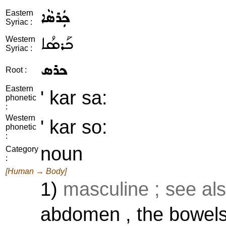
ܟܲܪܣܵܐ
Eastern
Syriac :
ܟܰܪܣܳܐ
Western
Syriac :
ܟܪܣ
Root :
Eastern
' kar sa:
phonetic
:
Western
' kar so:
phonetic
:
noun
Category
:
[Human → Body]
1)
masculine ; see al
abdomen , the bowels 