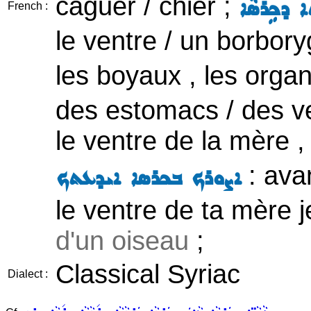
caguer / chier ;
ܐ ܕܟܹܪ݇ܣܵܐ
French :
le ventre / un borbor
les boyaux , les orga
des estomacs / des ve
le ventre de la mère , 
: ava
ܐܨܘܪܟ ܒܟܪܣܐ ܐܝܕܥܬܟ
le ventre de ta mère je
d'un oiseau
;
Classical Syriac
Dialect :