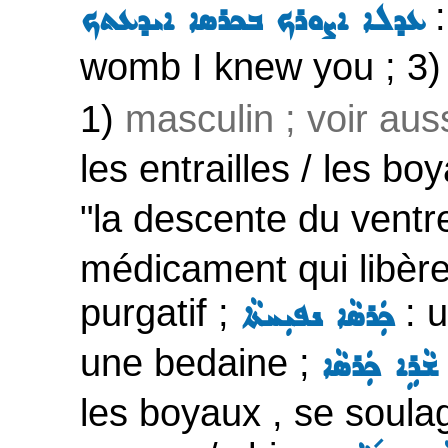
:
ܥܕܠܐ ܐܨܘܪܟ ܒܟܪܣܐ ܐܝܕܥܬܟ
womb I knew you ; 3)
1)
masculin ; voir aus
les entrailles / les bo
"la descente du ventr
médicament qui libère 
purgatif ;
: u
ܟܲܪܣܵܐ ܢܦܝܼܚܬܵܐ
une bedaine ;
ܫܵܪܹܐ ܟܲܪܣܵܐ
les boyaux , se soulag