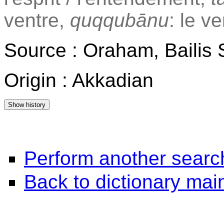
ventre,
quqqubānu
: le v
Source : Oraham, Bailis
Origin : Akkadian
Perform another searc
Back to dictionary ma