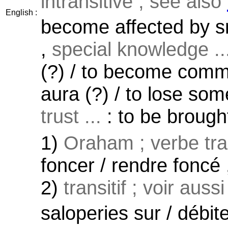
intransitive ; see also
English :
become affected by sm
,
special knowledge ..
(?) / to become commo
aura (?) / to lose so
trust ...
: to be brough
1)
Oraham ; verbe tran
foncer / rendre foncé
2)
transitif ; voir auss
saloperies sur / débi