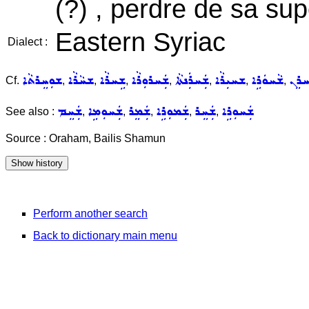
(?) , perdre de sa sup
Eastern Syriac
Dialect :
ܚܪܸܢ
ܫܵܚܘܿܪܹܐ
ܫܚܝܼܪܵܐ
ܫܲܚܪܲܢܬܵܐ
ܫܲܚܪܘܼܪܵܐ
ܫܹܚܪܵܐ
ܫܚܵܪܵܐ
ܫܘܼܚܸܪܬܵܐ
Cf.
,
,
,
,
,
,
,
ܫܲܚܘܼܪܹܐ
ܫܲܚܸܪ
ܫܲܡܘܼܪܹܐ
ܫܲܡܸܪ
ܫܲܚܘܼܡܹܐ
ܫܲܚܸܡ
See also :
,
,
,
,
,
Source : Oraham, Bailis Shamun
Perform another search
Back to dictionary main menu