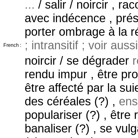
...
/ salir / noircir , ra
avec indécence , prés
porter ombrage à la r
; intransitif ; voir auss
French :
noircir / se dégrader
r
rendu impur , être pr
être affecté par la suie
des céréales (?) ,
ens
populariser (?) , être
banaliser (?) , se vul