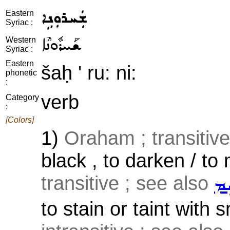
ܫܲܚܪܘܼܢܹܐ
Eastern
Syriac :
ܫܰܚܪܽܘܢܶܐ
Western
Syriac :
Eastern
šaḥ ' ru: ni:
phonetic
:
verb
Category
:
[Colors]
1)
Oraham ; transitive
black , to darken / to
transitive ; see also
ܸܡ
to stain or taint with 