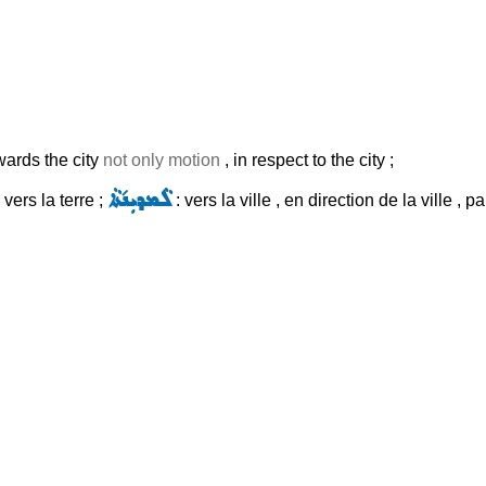
wards the city
not only motion
, in respect to the city ;
ܠܵܡܕܝܼܢ݇ܬܵܐ
 vers la terre ;
: vers la ville , en direction de la ville , pa