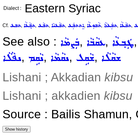
Eastern Syriac
Dialect :
ܥ
ܬܒܵܥܵܐ
ܬܒܲܥܬܵܐ
ܬܵܒܘܼܥܵܐ
ܐܸܬܬܒܲܥ
ܬܒܵܥܝܵܐ
ܬܒܵܥ
ܬܒ݂ܵܥܵܐ
ܬܒܥ
Cf.
,
,
,
,
,
,
,
,
See also :
,
,
ܛܲܒ݂ܥܵܐ
ܥܩܵܒܵܐ
ܒܲܨܡܵܐ
,
,
,
,
ܫܩܵܠܵܐ
ܫܵܩܹܠ
ܢܩܵܡܵܐ
ܢܵܩܹܡ
ܢܦܵܠܵܐ
Lishani ; Akkadian
kibsu
Lishani ; akkadien
kibsu
Source : Bailis Shamun, 