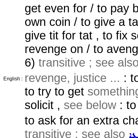
get even for / to pay b
own coin / to give a t
give tit for tat , to f
revenge on / to aven
6)
transitive ; see als
revenge, justice ...
: t
English :
to try to get
something
solicit ,
see below
: to
to ask for an extra ch
transitive ; see also
ܥܹܐ