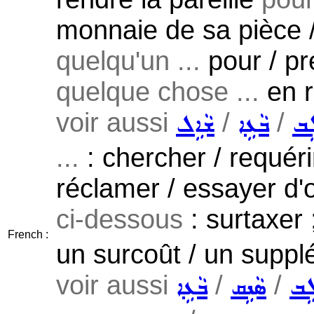
monnaie de sa pièce 
quelqu'un ...
pour / pr
quelque chose ...
en r
voir aussi
/
/
ܹܒ
ܒܵܥܹܐ
ܫܵܐܹܠ
...
: chercher / requérir
réclamer / essayer d'
ci-dessous
: surtaxer 
French :
un surcoût / un suppl
voir aussi
/
/
ܹܒ
ܣܵܢܹܩ
ܒܵܥܹܐ