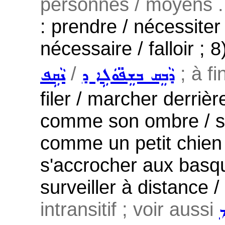
personnes / moyens ...
: prendre / nécessiter
nécessaire / falloir ; 
/
; à fi
ܕܵܒܸܩ ܒܫܸܦ̈ܘܿܠܹܐ ܕ
ܢܵܩܹܦ
filer / marcher derrièr
comme son ombre / su
comme un petit chien 
s'accrocher aux basq
surveiller à distance /
intransitif ; voir aussi
ܡ