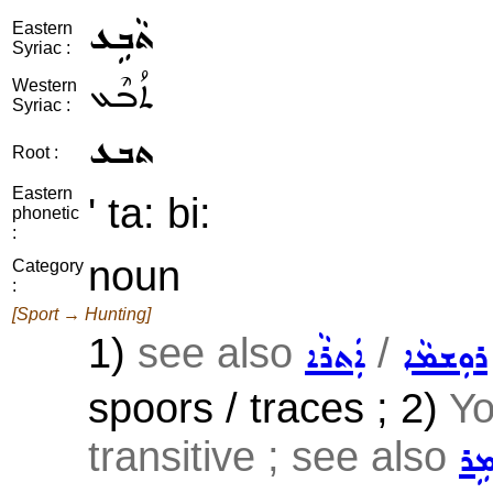
ܬܵܒܹܥ
Eastern
Syriac :
ܬܳܒܶܥ
Western
Syriac :
ܬܒܥ
Root :
Eastern
' ta: bi:
phonetic
:
noun
Category
:
[Sport → Hunting]
1)
see also
/
ܪܘܼܫܡܵܐ
ܐܲܬܪܵܐ
spoors / traces ; 2)
Yo
transitive ; see also
ܡܹܪ