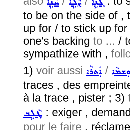
also
/
/
: to 
ܓܵܢܹܐ
ܨܵܠܹܐ
ܚܵܢܹܐ
to be on the side of , 
up for / to stick up for
one's backing
to ...
/ t
sympathize with ,
fol
1)
voir aussi
/
ܼܫܡܵܐ
ܐܲܬܪܵܐ
traces , des empreint
à la trace , pister ; 3)
: exiger , deman
ܛܵܠܹܒ
pour le faire
, réclamer