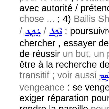
avec autorité / préte
chose ...
; 4)
Bailis Sh
/
/
: poursuiv
ܢܵܦܹܠ
ܚܲܦܸܛ
chercher , essayer de
de réussir
un but, un p
être à la recherche de 
transitif ; voir aussi
ܵܩܹܡ
vengeance
: se venge
exiger réparation pour 
rendre la pareille
pour