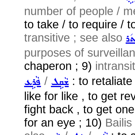
number of people / mea
to take / to require / 
transitive ; see also
ܬ݇ܪ
purposes of surveillan
chaperon ; 9)
intransi
/
: to retaliate
ܫܵܩܹܠ
ܦܵܪܹܥ
like for like , to get r
fight back , to get on
for an eye ; 10)
Bailis