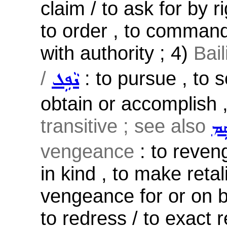
claim / to ask for by r
to order , to command 
with authority ; 4)
Bai
/
: to pursue , to 
ܢܵܦܹܠ
obtain or accomplish , 
transitive ; see also
ܩܹܡ
vengeance
: to reven
in kind , to make retali
vengeance for or on beh
to redress / to exact r