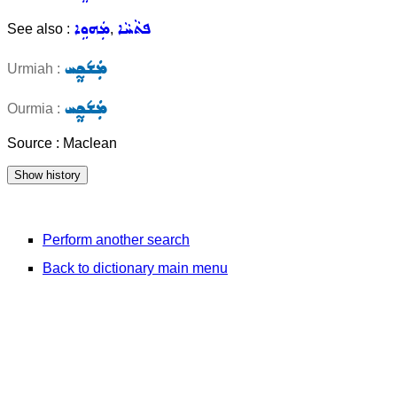
ܦܬܵܚܵܐ
ܡܲܗܘܹܐ
See also :
,
ܡܲܫ݇ܟ̰ܸܚ
Urmiah :
ܡܲܫ݇ܟ̰ܸܚ
Ourmia :
Source : Maclean
Perform another search
Back to dictionary main menu