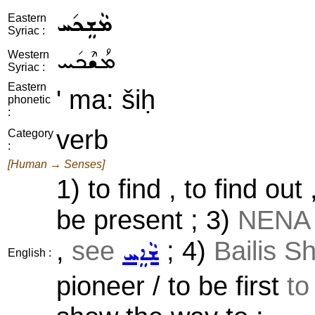
ܡܵܫܸܟ݇ܚ
Eastern
Syriac :
ܡܳܫܶܟ݇ܚ
Western
Syriac :
Eastern
' ma: šiḥ
phonetic
:
verb
Category
:
[Human → Senses]
1) to find , to find out
be present ; 3)
NENA
,
see
; 4)
Bailis S
ܫܵܐܸܚ
English :
pioneer / to be first
to