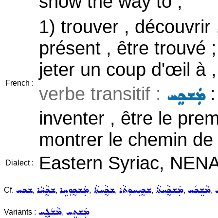
show the way to ;
1) trouver , découvrir 
présent , être trouvé 
jeter un coup d'œil à 
French :
verbe transitif :
:
ܡܲܫܟܸܚ
inventer , être le prem
montrer le chemin de /
Eastern Syriac, NEN
Dialect :
ܚ
ܡܵܫܸܟ݇ܚ
ܡܲܫܟ̰ܵܚܬܵܐ
ܫܟ̰ܝܼܚܘܼܬܵܐ
ܫܟ̰ܵܚܬܵܐ
ܡܲܫܟ̰ܘܼܚܹܐ
ܫܟ̰ܵܚܵܐ
ܫܟܚ
Cf.
,
,
,
,
,
,
,
ܡܲܫܬܸܚ
ܡܵܫ݇ܓ̰ܸܚ
Variants :
,