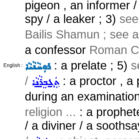
pigeon , an informer /
spy / a leaker ; 3)
see
Bailis Shamun ; see 
a confessor
Roman Ca
: a prelate ; 5)
s
ܪܘܼܚܵܢܵܝܵܐ
English :
/
: a proctor , 
ܬܲܓܒܸܪܵܢܵܐ
during an examination
religion ...
: a prophete
/ a diviner / a soothsa