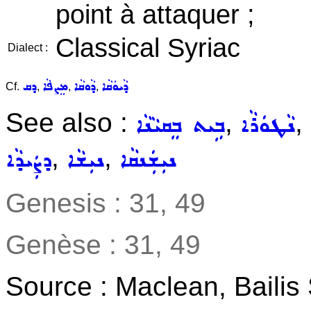
point à attaquer ;
Classical Syriac
Dialect :
ܕܵܝܘܿܩܵܐ
ܕܵܘܩܵܐ
ܡܸܨܦܵܐ
ܕܩ
Cf.
,
,
,
See also :
,
,
ܢܵܛܘܿܪܵܐ
ܒܹܝܬ ܒܸܩܝܵܢܵܐ
,
,
ܢܝܼܫܲܢܩܵܐ
ܢܝܼܫܵܐ
ܕܨܲܝܕܵܐ
Genesis : 31, 49
Genèse : 31, 49
Source : Maclean, Baili