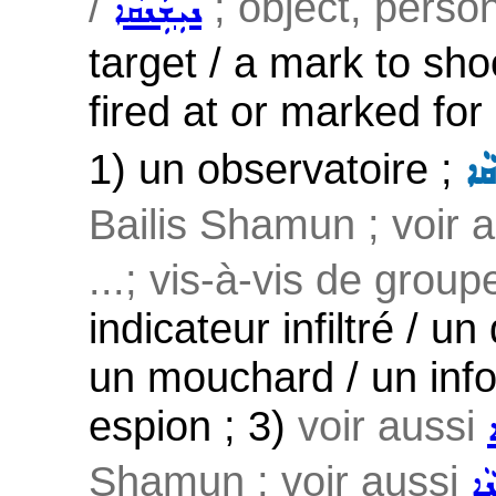
/
; object, person
ܢܝܼܫܲܢܩܵܐ
target / a mark to sh
fired at or marked for 
1) un observatoire ;
ܵܐ
Bailis Shamun ; voir 
...; vis-à-vis de grou
indicateur infiltré / un
un mouchard / un info
espion ; 3)
voir aussi
Shamun ; voir aussi
ܐ