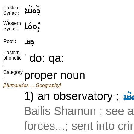
ܕܵܘܩܵܐ
Eastern
Syriac :
ܕܳܘܩܳܐ
Western
Syriac :
ܕܩ
Root :
Eastern
' do: qa:
phonetic
:
proper noun
Category
:
[Humanities → Geography]
1) an observatory ;
ܩܵܐ
Bailis Shamun ; see 
forces...; sent into c