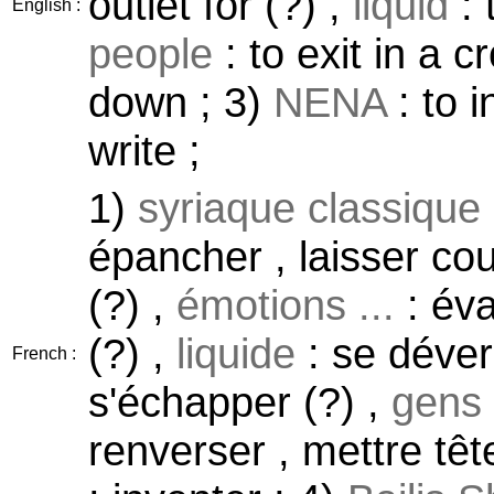
outlet for (?) ,
liquid
: 
English :
people
: to exit in a c
down ; 3)
NENA
: to i
write ;
1)
syriaque classique
épancher , laisser cou
(?) ,
émotions ...
: éva
(?) ,
liquide
: se dévers
French :
s'échapper (?) ,
gens
renverser , mettre têt