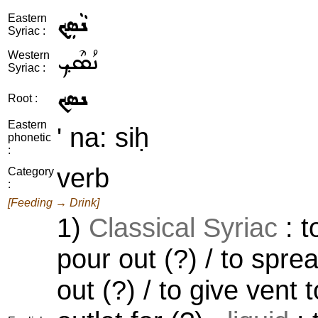
ܢܵܣܸܟ݂
Eastern
Syriac :
ܢܳܣܶܟ݂
Western
Syriac :
ܢܣܟ
Root :
Eastern
' na: siḥ
phonetic
:
verb
Category
:
[Feeding → Drink]
1)
Classical Syriac
: t
pour out (?) / to spre
out (?) / to give vent t