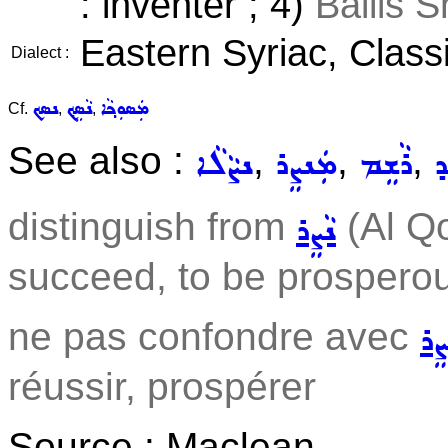
: inventer ; 4)
Bailis 
Eastern Syriac, Class
Dialect :
ܡܲܣܘܼܟ݂ܵܐ
ܢܵܣܹܟ݂
ܢܣܟ
Cf.
,
,
See also :
,
,
,
ܕ
ܪܵܫܸܡ
ܡܲܢܨܸܪ
ܢܨܵܠܵܐ
distinguish from
(Al Qo
ܢܵܨܸܪ
succeed, to be prospero
ne pas confondre avec
ܨܸܪ
réussir, prospérer
Source : Maclean