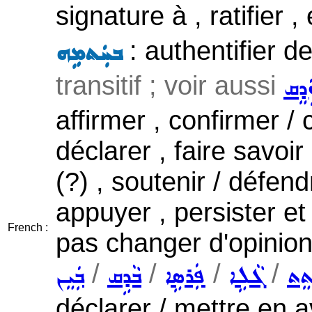
signature à , ratifier 
: authentifier de
ܒܚܲܬܡܹܗ
transitif ; voir aussi
ܲܕܸܩ
affirmer , confirmer /
déclarer , faire savoir 
(?) , soutenir / défen
appuyer , persister et
French :
pas changer d'opinion
/
/
/
/
ܬܸܬ
ܓܵܠܹܐ
ܦܲܪܣܹܐ
ܒܵܕܹܩ
ܒܲܝܸܢ
déclarer / mettre en av