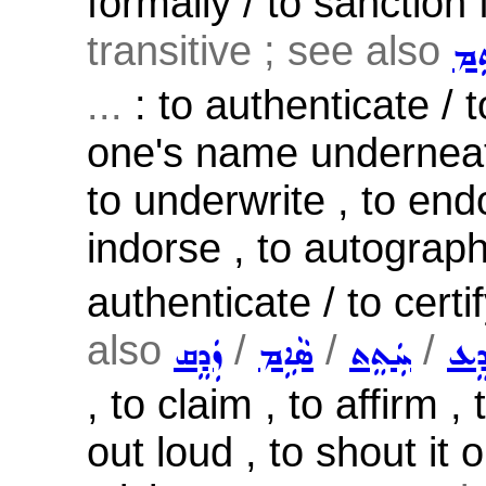
formally / to sanction 
transitive ; see also
ܸܡ
...
: to authenticate / to
one's name underneath
to underwrite , to endo
indorse , to autograph
authenticate / to certi
also
/
/
/
ܕܸܥ
ܚܲܬܸܬ
ܣܵܐܹܡ
ܙܲܕܸܩ
, to claim , to affirm ,
out loud , to shout it o