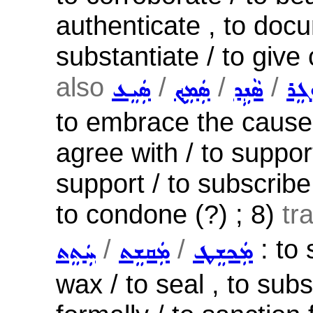
authenticate , to docum
substantiate / to give
also
/
/
/
ܓܸܪ
ܣܵܢܹܕ
ܣܲܡܸܟ݂
ܣܲܝܸܥ
to embrace the cause o
agree with / to suppor
support / to subscribe 
to condone (?) ; 8)
tr
/
/
: to 
ܡܲܟܫܸܛ
ܡܲܩܫܸܬ
ܚܲܬܸܬ
wax / to seal , to subs