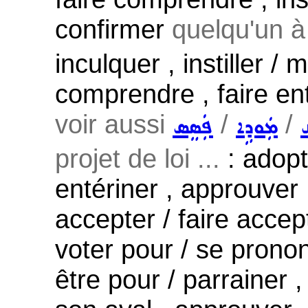
confirmer
quelqu'un à 
inculquer , instiller / 
comprendre , faire ent
voir aussi
/
/
ܩ
ܡܲܘܕܹܐ
ܦܲܣܸܣ
projet de loi ...
: adopte
entériner , approuver ,
accepter / faire accep
voter pour / se pronon
être pour / parrainer 