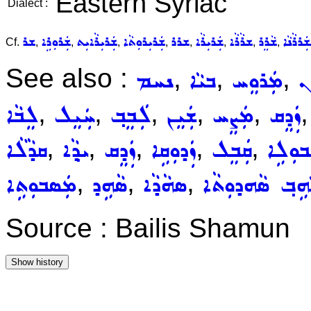
Eastern Syriac
Dialect :
ܪܪܵܢܵܐ
ܫܵܪܸܪ
ܫܪܵܪܵܐ
ܫܲܪܝܼܪܵܐ
ܫܪܪ
ܫܲܪܝܼܪܘܼܬܵܐ
ܫܲܪܝܼܪܵܐܝܼܬ
ܫܲܪܘܼܪܹܐ
ܫܪ
Cf.
,
,
,
,
,
,
,
,
See also :
,
,
,
ܢ
ܡܲܪܘܸܚ
ܒܝܵܐ
ܢܚܡ
,
,
,
,
,
ܙܲܕܸܩ
ܡܲܨܸܚ
ܫܲܝܸܢ
ܠܲܒܸܒ݂
ܚܲܝܸܠ
ܠܸܒܵܐ
,
,
,
,
,
ܒܘܼܠܹܐ
ܩܲܒܸܠ
ܙܲܕܘܼܩܹܐ
ܙܲܕܸܩ
ܝܕ݂ܵܐ
ܩܕܵܠܵܐ
,
,
,
ܵܗܹܒ݂ ܣܵܗܕܘܼܬܵܐ
ܣܗܵܕܵܐ
ܣܵܗܹܕ
ܡܲܣܒܘܼܬܹܐ
Source : Bailis Shamun