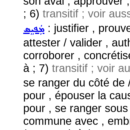
son aval , approuver
; 6)
transitif ; voir aus
: justifier , prou
ܡܲܦܝܸܣ
attester / valider , aut
corroborer , concrétis
à ; 7)
transitif ; voir a
se ranger du côté de / 
pour , épouser la caus
pour , se ranger sous 
commune avec , embras