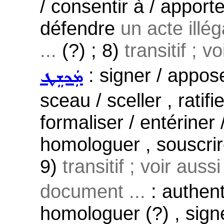
/ consentir à / apporte
défendre
un acte illé
...
(?) ; 8)
transitif ; v
: signer / appos
ܡܲܟܫܸܛ
sceau / sceller , ratif
formaliser / entériner
homologuer , souscrir
9)
transitif ; voir auss
document ...
: authenti
homologuer (?) , signe