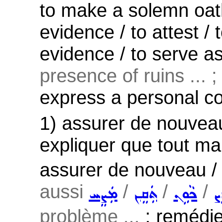
to make a solemn oath
evidence / to attest / 
evidence / to serve as
presence of ruins ... ;
express a personal co
1) assurer de nouveau 
expliquer que tout m
assurer de nouveau / 
aussi
/
/
/
ܨ
ܟܵܘܹܢ
ܬܲܩܸܢ
ܡܲܨܸܚ
problème ...
: remédie