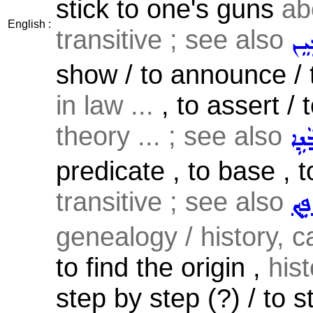
stick to one's guns
ab
English :
transitive ; see also
ܝܸܢ
show / to announce / t
in law ...
, to assert / 
theory ... ; see also
ܵܢܹܐ
predicate , to base , t
transitive ; see also
ܸܟ݂
genealogy / history, c
to find the origin ,
hist
step by step (?) / to s