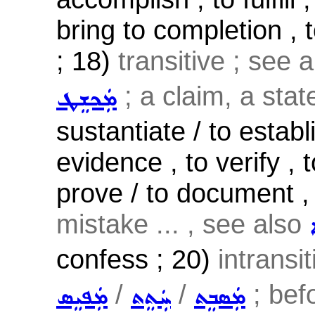
bring to completion , 
; 18)
transitive ; see 
; a claim, a stat
ܡܲܟܫܸܛ
sustantiate / to estab
evidence , to verify , 
prove / to document , 
mistake ... , see also
confess ; 20)
intransi
/
/
; befo
ܡܲܣܒܸܬ
ܚܲܬܸܬ
ܡܲܦܝܸܣ