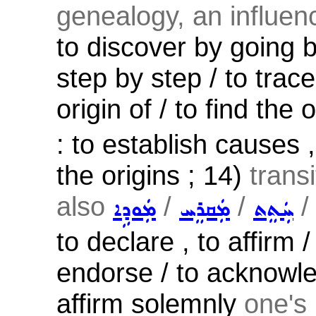
genealogy, an influenc
to discover by going 
step by step / to trac
origin of / to find the 
: to establish causes ,
the origins ; 14)
transi
also
/
/
ܚܲܬܸܬ
ܡܲܩܪܸܚ
ܡܲܘܕܹܐ
to declare , to affirm /
endorse / to acknow
affirm solemnly
one's 