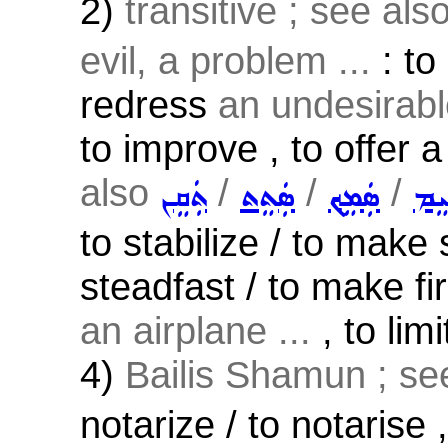
2)
transitive ; see als
evil, a problem ...
: to
redress
an undesirable
to improve , to offer a
also
/
/
/
ܝܸܡ
ܣܲܡܸܟ݂
ܣܲܬܸܬ
ܬܲܩܸܢ
to stabilize / to make
steadfast / to make fir
an airplane ...
, to lim
4)
Bailis Shamun ; s
notarize / to notarise ,