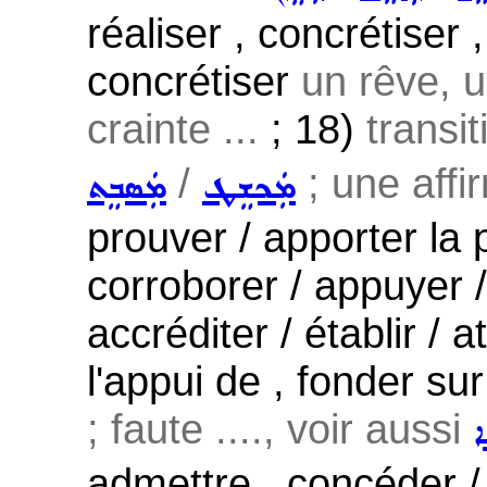
réaliser , concrétiser 
concrétiser
un rêve, u
crainte ...
; 18)
transit
/
; une affi
ܡܲܟܫܸܛ
ܡܲܣܒܸܬ
prouver / apporter la p
corroborer / appuyer /
accréditer / établir / 
l'appui de , fonder sur
; faute ...., voir aussi
ܐ
admettre , concéder /