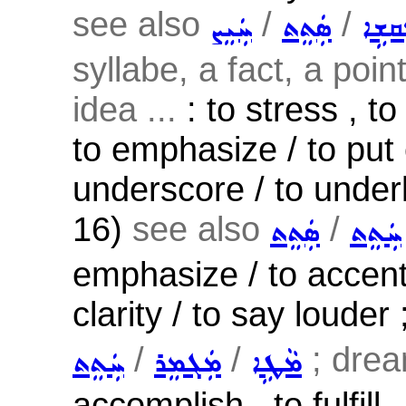
see also
/
/
ܩܫܹܐ
ܣܲܬܸܬ
ܚܲܝܸܨ
syllabe, a fact, a poi
idea ...
: to stress , t
to emphasize / to put 
underscore / to underli
16)
see also
/
ܚܲܬܸܬ
ܣܲܬܸܬ
emphasize / to accentu
clarity / to say louder
/
/
; drea
ܡܵܛܹܐ
ܡܲܓܡܸܪ
ܚܲܬܸܬ
accomplish , to fulfill 