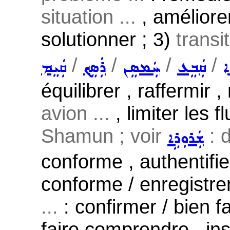
situation ...
, améliorer
solutionner ; 3)
transit
/
/
/
/
ܐ
ܩܲܒܸܥ
ܚܲܡܣܸܢ
ܪܲܣܸܟ݂
ܩܲܝܸܡ
équilibrer , raffermir ,
avion ...
, limiter les 
Shamun ; voir
: 
ܫܲܪܘܼܪܹܐ
conforme , authentifier
conforme / enregistrer
...
: confirmer / bien f
faire comprendre , insi