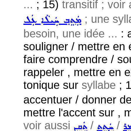
...
; 15)
transitif ; voi
; une syll
ܡܲܬܸܒ݂ ܚܲܝܠܵܐ ܥܲܠ
besoin, une idée ...
: 
souligner / mettre en é
faire comprendre / sou
rappeler , mettre en e
tonique sur
syllabe
; 
accentuer / donner de 
mettre l'accent sur , 
voir aussi
/
/
ܸܪ
ܚܲܬܸܬ
ܬܲܩܸܢ