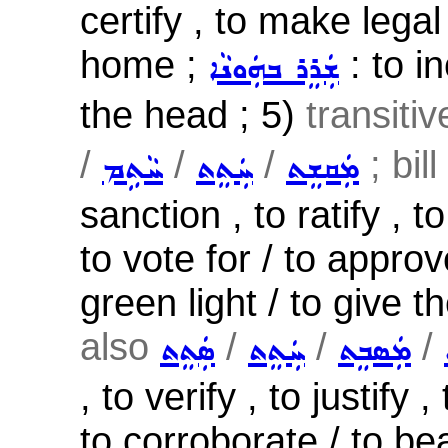
certify , to make legal
home ;
: to in
ܫܲܪܸܪ ܒܗܲܘܢܵܐ
the head ; 5)
transiti
/
/
/
; bill 
ܡܲܩܫܸܬ
ܚܲܬܸܬ
ܚܵܬܹܡ
sanction , to ratify , t
to vote for / to approv
green light / to give 
also
/
/
/
ܡܲܣܒܸܬ
ܚܲܬܸܬ
ܣܲܬܸܬ
, to verify , to justify
to corroborate / to bea