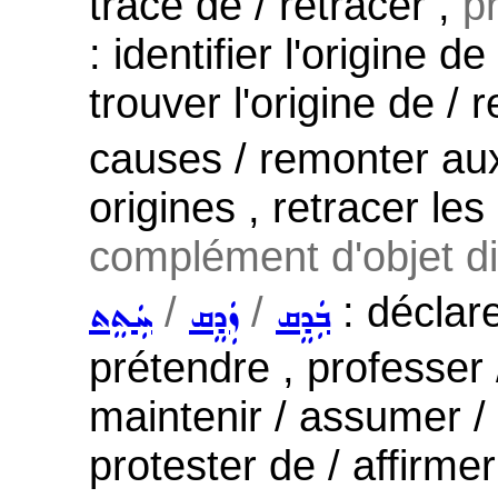
trace de / retracer ,
pr
: identifier l'origine 
trouver l'origine de / 
causes / remonter aux
origines , retracer l
complément d'objet di
/
/
: déclare
ܒܲܕܸܩ
ܙܲܕܸܩ
ܚܲܬܸܬ
prétendre , professer /
maintenir / assumer /
protester de / affirm