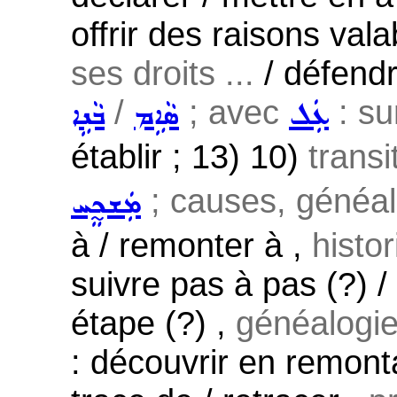
offrir des raisons vala
ses droits ...
/ défendr
/
; avec
: su
ܥܲܠ
ܣܵܐܹܡ
ܒܵܢܹܐ
établir ; 13) 10)
transi
; causes, généalog
ܡܲܫܟ̰ܸܚ
à / remonter à ,
histo
suivre pas à pas (?) /
étape (?) ,
généalogie 
: découvrir en remonta