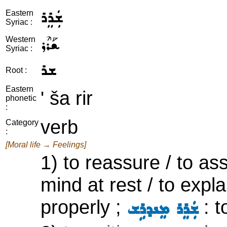
ܫܲܪܸܪ
Eastern
Syriac :
ܫܰܪܶܪ
Western
Syriac :
ܫܪ
Root :
Eastern
' ša rir
phonetic
:
verb
Category
:
[Moral life → Feelings]
1) to reassure / to a
mind at rest / to expl
properly ;
: t
ܫܲܪܸܪ ܡܸܢܕܪܹܫ