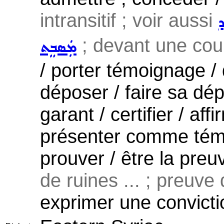
intransitif ; voir aussi
ܕ
; devant une cour 
ܡܲܣܒܸܬ
/ porter témoignage /
déposer / faire sa dépo
garant / certifier / aff
présenter comme témo
prouver / être la preu
de ruines ... ; preuve
exprimer une convicti