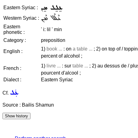
ܥܸܠܸܠ ܡܸܢ
Eastern Syriac :
ܥܶܠܶܠ ܡܶܢ
Western Syriac :
Eastern
' i: lil ' min
phonetic :
Category :
preposition
1)
book ...
: on
a table ...
; 2) on top of / toppin
English :
percent of alcohol ;
1)
livre ...
: sur
table ...
; 2) au dessus de / plu
French :
pourcent d'alcool ;
Dialect :
Eastern Syriac
ܥܲܠ
Cf.
Source : Bailis Shamun