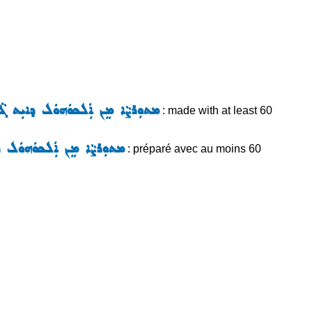
ܡܬܘܼܪܨܵܐ ܡܸܢ ܐܲܠܟܘܿܗܘܿܠ ܕܐܝܼܬ ܓܵܘܹܗ ܐܲ
: made with at least 60
ܡܬܘܼܪܨܵܐ ܡܸܢ ܐܲܠܟܘܿܗܘܿܠ ܕܐܝܼܬ 
: préparé avec au moins 60