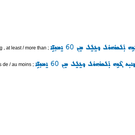
ܠܟܘܿܗܘܿܠ ܕܥܸܠܸܠ ܡܸܢ 60 ܐܸܡܘܼܢܹ̈ܐ
g , at least / more than ;
ܓܵܘܹܗ ܐܲܠܟܘܿܗܘܿܠ ܕܥܸܠܸܠ ܡܸܢ 60 ܐܸܡܘܼܢܹ̈ܐ
s de / au moins ;