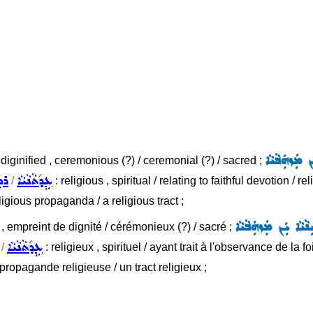
ܢ ܡܲܙܗܲܒܵܝܵܐ
diginified , ceremonious (?) / ceremonial (?) / sacred ;
ܥܹܕ݇ܬܵܢܵܝܵܐ
ܪܘܼ
/
: religious , spiritual / relating to faithful devotion /
eligious propaganda / a religious tract ;
ܵܝܵܐ ܝܲܢ ܡܲܙܗܲܒܵܝܵܐ
 , empreint de dignité / cérémonieux (?) / sacré ;
ܥܹܕ݇ܬܵܢܵܝܵܐ
/
: religieux , spirituel / ayant trait à l'observance de la f
 propagande religieuse / un tract religieux ;