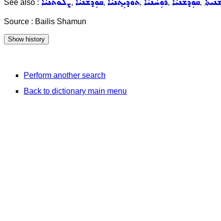
ܢܵܝܬܵܐ
ܩܘܼܕܫܵܢܵܝܵܐ
ܪܘܼܚܵܢܵܝܵܐ
ܬܵܘܕܝܼܬ݂ܵܢܵܝܵܐ
ܩܘܼܕܫܵܢܵܝܵܐ
ܨܠܘܿܬܵܢܵܝܵܐ
See also :
,
,
,
,
,
Source : Bailis Shamun
Perform another search
Back to dictionary main menu