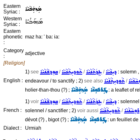
Eastern
ܡܲܙܗܲܒܵܝܵܐ
Syriac :
Western
ܡܰܙܗܰܒܳܝܳܐ
Syriac :
Eastern
phonetic
maz ha: ' ba: ia:
:
Category
adjective
:
[Religion]
ܕܝܼܢܵܝܵܐ
ܥܹܕ݇ܬܵܢܵܝܵܐ
ܬܵܘܕܝܼܬ݂ܵܢܵܝܵܐ
ܩܘܼܕܫܵܢܵܝܵܐ
1)
see
/
/
/
: solemn , 
ܚܵܢܵܝܵܐ
ܬܵܘܕܝܼܬ݂ܵܢܵܝܵܐ
English :
endeavour / to sanctify ; 2)
see also
/
ܛܲܪܦܘܼܢܵܐ ܡܲܙܗܲܒܵܝܵܐ
holier-than-thou (?) ;
: a leaflet of r
ܕܝܼܢܵܝܵܐ
ܥܹܕ݇ܬܵܢܵܝܵܐ
ܬܵܘܕܝܼܬ݂ܵܢܵܝܵܐ
ܩܘܼܕܫܵܢܵܝܵܐ
1)
voir
/
/
/
: solennel
ܪܘܼܚܵܢܵܝܵܐ
ܬܵܘܕܝܼܬܵܢܵܝܵܐ
French :
solennel / sanctifier ; 2)
voir aussi
/
ܛܲܪܦܘܼܢܵܐ ܡܲܙܗܲܒܵܝܵܐ
dévot (?) , bigot (?) ;
: un feuillet de
Dialect :
Urmiah