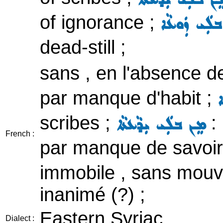
of ignorance ;
ܒܠܲܝ ܙܲܘܥܵܐ
dead-still ;
sans , en l'absence d
par manque d'habit ;
ܐ
scribes ;
:
ܡܸܢ ܒܠܲܝ ܝܼܕܵܥܬܵܐ
French :
par manque de savoir
immobile , sans mouve
inanimé (?) ;
Eastern Syriac
Dialect :