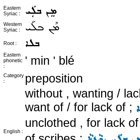
ܡܸܢ ܒܠܲܝ
Eastern
Syriac :
ܡܶܢ ܒܠܰܝ
Western
Syriac :
ܒܠܐ
Root :
Eastern
' min ' blé
phonetic
:
preposition
Category
:
without , wanting / lac
want of / for lack of ;
ܐ
unclothed , for lack of
English :
of scribes ;
ܸܢ ܒܠܲܝ ܝܼܕܵܥܬܵܐ