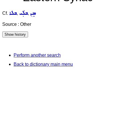
ܡܸܢ
ܒܠܲܝ
ܒܠܐ
Cf.
,
,
Source : Other
Perform another search
Back to dictionary main menu