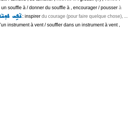
ner un souffle à / donner du souffle à , encourager / pousser
à
ܢܵܦܹܚ ܪܘܼܚܵܐ
: inspirer
du courage (pour faire quelque chose), ...
'un instrument à vent / souffler dans un instrument à vent ,