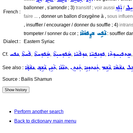
ܝܸܠ
ܐܲܪܸܙ
ballonner , s'arrondir ; 3)
transitif ; voir aussi
/
French :
faire ...
, donner un ballon d'oxygène à ,
sous influen
, insuffler / encourager / donner du souffle ; 4)
intrans
ܢܵܦܹܚ ܒܨܸܦܘܿܢܵܐ
trompeter / sonner du cor ;
: souffler da
Dialect :
Eastern Syriac
ܡܸܬܦܝܼܚܘܼܬܵܐ
ܦܘܼܢܦܸܚܵܐ
ܢܘܼܦܵܚܵܐ
ܡܲܦܘܼܚܝܼܬܵܐ
ܡܲܦܘܼܚܬܵܐ
ܦܵܚܬܵܐ
ܢܦܚ
Cf.
,
,
,
,
,
,
ܒܹܠ
ܢܫܵܡܵܐ
ܢܵܫܹܡ
ܬܲܢܬܘܼܢܹܐ
ܬܲܢܬܸܢ
ܬܢܵܢܵܐ
ܬܵܢܹܢ
ܢܵܫܹܒ݂
ܢܫܵܒ݂ܵܐ
See also :
,
,
,
,
,
,
,
,
Source : Bailis Shamun
Perform another search
Back to dictionary main menu