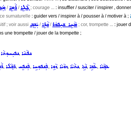
ܓܵܠܹܐ
ܪܵܡܹܐ
ܡܲܕ
/
/
; courage ...
: insuffler / susciter / inspirer , don
ce surnaturelle
: guider vers / inspirer à / pousser à / motiver à ;
ܡܵܚܹܐ ܫܝܼܦܘܿܪ
ܩܵܪܹܐ
ܝܲܒܸܒ݂
itif ; voir aussi
/
/
; cor, trompette ...
: jouer d
ns une trompette / jouer de la trompette ;
ܢܦܵܚܵܐ
ܢܦܝܼܚܘܼܬܵܐ
,
,
ܥܒ݂ܵܝܵܐ
ܥܵܒܹܐ
ܢܵܬܹܐ
ܢܬܵܝܵܐ
ܙܘܵܝܵܐ
ܙܵܘܹܐ
ܦܲܢܦܘܼܚܹܐ
ܦܲܢܦܸܚ
ܪܒ݂ܵܠܵܐ
ܪܵ
,
,
,
,
,
,
,
,
,