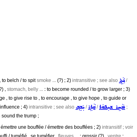
ܢܵܬܹܐ
, to belch / to spit
smoke ...
(?) ; 2)
intransitive ; see also
/
?) ,
stomach, belly ...
: to become rounded / to grow larger ; 3)
e , to give rise to , to encourage , to give hope , to guide or
ܡܵܚܹܐ ܫܝܼܦܘܿܪ
ܩܵܪܹܐ
ܝܲܒܸܒ݂
 influence ; 4)
intransitive ; see also
/
/
;
to sound the trump ;
 émettre une bouffée / émettre des bouffées ; 2)
intransitif ; voir
uffi / tuméfié , se tuméfier ,
fleuves ...
: grossir (?) ,
ventre
: