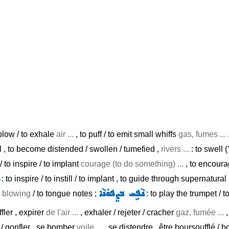
 blow / to exhale
air ...
, to puff / to emit small whiffs
gas, fumes ...
ell , to become distended / swollen / tumefied ,
rivers ...
: to swell (
l / to inspire / to implant
courage (to do something) ...
, to encourag
: to inspire / to instill / to implant , to guide through supernatural
ܢܵܦܹܚ ܒܨܸܦܘܿܢܵܐ
y blowing
/ to tongue notes ;
: to play the trumpet / 
fler , expirer
de l'air ...
, exhaler / rejeter / cracher
gaz, fumée ...
,
r / gonfler , se bomber
voile ...
, se distendre , être boursoufflé / bo