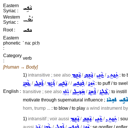
Eastern
ܢܵܦܹܚ
Syriac :
Western
ܢܳܦܶܚ
Syriac :
ܢܦܚ
Root :
Eastern
phonetic
' na: pi:ḥ
:
Category
verb
:
[Human → Body]
ܬܲܢܬܸܢ
ܬܵܢܹܢ
ܢܵܫܹܒ݂
ܢܵܫܹܡ
1)
intransitive ; see also
/
/
/
: to
ܙܵܘܹܐ
ܦܲܢܦܸܚ
ܢܵܦܹܚ
ܪܵܐܹܡ
ܪܵܒܹܠ
ܥܵܒܹܐ
/
/
/
/ /
/
: to puff / to sw
ܓܵܠܹܐ
ܪܵܡܹܐ
ܡܲܕܝܸܠ
ܐܲܪܸܙ
English :
transitive ; see also
/
/
/
: to instil
ܢܵܦܹܚ ܪܘܼܚܵܐ
motivate through supernatural influence ;
horn, trump ...
: to blow / to play
a wind instrument b
ܬܲܢܬܸܢ
ܬܵܢܹܢ
ܢܵܫܹܒ݂
ܢܵܫܹܡ
1)
intransitif ; voir aussi
/
/
/
: souf
ܙܵܘܹܐ
ܦܲܢܦܸܚ
ܪܵܒܹܠ
ܥܵܒܹܐ
ܢܵܬܹܐ
aussi
/
/
/
/
: se gonfler / enfle