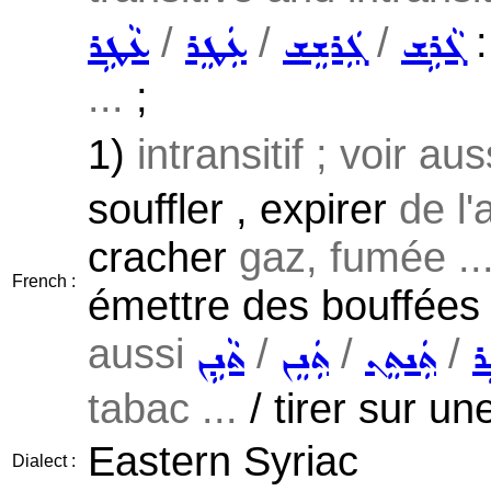
/
/
/
:
ܓܵܪܹܫ
ܓܲܪܫܸܫ
ܥܲܛܸܪ
ܥܵܛܹܪ
...
;
1)
intransitif ; voir au
souffler , expirer
de l'a
cracher
gaz, fumée ..
French :
émettre des bouffées 
aussi
/
/
/
ܪ
ܬܲܢܬܸܢ
ܬܲܢܸܢ
ܬܵܢܹܢ
tabac ...
/ tirer sur un
Eastern Syriac
Dialect :