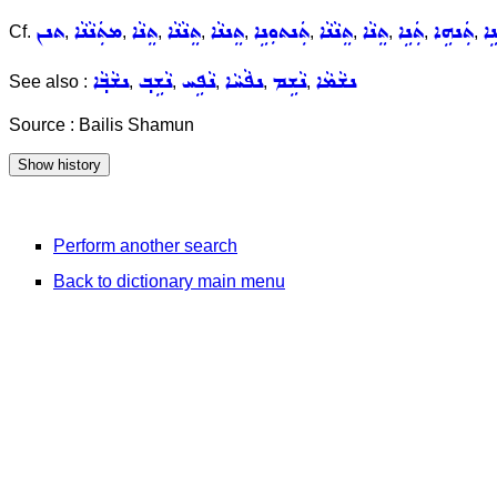
ܹܐ
ܬܲܢܗܹܐ
ܬܲܢܹܐ
ܬܸܢܵܐ
ܬܸܢܵܢܵܐ
ܬܲܢܬܘܼܢܹܐ
ܬܸܢܢܵܐ
ܬܸܢܵܢܵܐ
ܬܸܢܵܐ
ܡܬܲܢܵܢܵܐ
ܬܢܢ
Cf.
,
,
,
,
,
,
,
,
,
,
ܢܫܵܡܵܐ
ܢܵܫܹܡ
ܢܦܵܚܵܐ
ܢܵܦܹܚ
ܢܵܫܹܒ݂
ܢܫܵܒ݂ܵܐ
See also :
,
,
,
,
,
Source : Bailis Shamun
Perform another search
Back to dictionary main menu