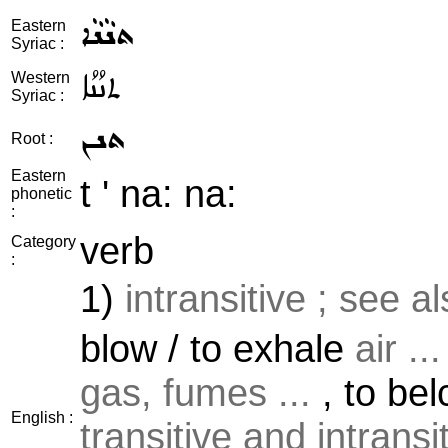
ܬܢܵܢܵܐ
Eastern
Syriac :
ܬܢܳܢܳܐ
Western
Syriac :
ܬܢܢ
Root :
Eastern
t ' na: na:
phonetic
:
verb
Category
:
1)
intransitive ; see a
blow / to exhale
air ...
gas, fumes ...
, to bel
English :
transitive and intransi