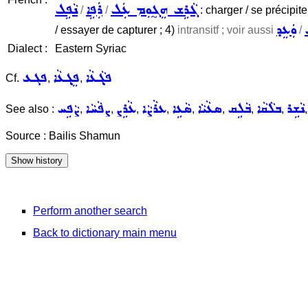
ܓܵܪܹܫ ܗܸܓ̰ܘܼܡ ܥܲܠ
ܪܲܦܹܐ
ܢܵܦܹܠ
/
/
: charger / se précipite
ܘܲܥܸܕ
/ essayer de capturer ; 4)
intransitf ; voir aussi
/
Dialect :
Eastern Syriac
ܦܓ݂ܵܥܵܐ
ܦܸܓ݂ܥܵܐ
ܦܓܥ
Cf.
,
,
ܢܵܫܹܪ
ܒܠܵܩܵܐ
ܒܵܠܹܩ
ܣܥܵܝܵܐ
ܣܵܥܹܐ
ܥܪܵܨܵܐ
ܥܵܪܹܨ
ܨܦܵܚܵܐ
ܨܵܦܹܚ
See also :
,
,
,
,
,
,
,
,
Source : Bailis Shamun
Perform another search
Back to dictionary main menu