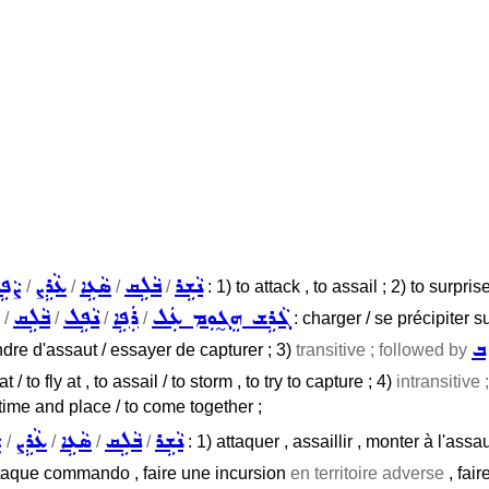
ܢܵܫܹܪ
ܒܵܠܹܩ
ܣܵܥܹܐ
ܥܵܪܹܨ
ܨܵܦܹ
/
/
/
/
: 1) to attack , to assail ; 2) to surpri
ܓܵܪܹܫ ܗܸܓ̰ܘܼܡ ܥܲܠ
ܪܲܦܹܐ
ܢܵܦܹܠ
ܒܵܠܹܩ
/
/
/
/
: charger / se précipiter su
ܒ
dre d'assaut / essayer de capturer ; 3)
transitive ; followed by
 / to fly at , to assail / to storm , to try to capture ; 4)
intransitive
 time and place / to come together ;
ܢܵܫܹܪ
ܒܵܠܹܩ
ܣܵܥܹܐ
ܥܵܪܹܨ
ܨ
/
/
/
/
: 1) attaquer , assaillir , monter à l'assa
ttaque commando , faire une incursion
en territoire adverse
, fair