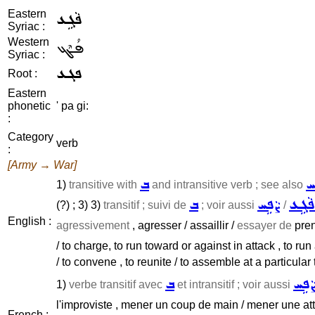
Eastern
ܦܵܓܹܥ
Syriac :
Western
ܦܳܓܶܥ
Syriac :
ܦܓܥ
Root :
Eastern
phonetic
' pa gi:
:
Category
verb
:
[Army → War]
ܚ
ܒ
1)
transitive with
and intransitive verb ; see also
ܦܵܓܹܥ
ܨܵܦܹܚ
ܒ
(?) ; 3) 3)
transitif ; suivi de
; voir aussi
/
English :
agressivement
, agresser / assaillir /
essayer de
pren
/ to charge, to run toward or against in attack , to run at
/ to convene , to reunite / to assemble at a particular
ܵܦܹܚ
ܒ
1)
verbe transitif avec
et intransitif ; voir aussi
l'improviste , mener un coup de main / mener une a
French :