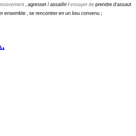
essivement
, agresser / assaillir /
essayer de
prendre d'assaut
ver ensemble , se rencontrer en un lieu convenu ;
ܢܦܵ