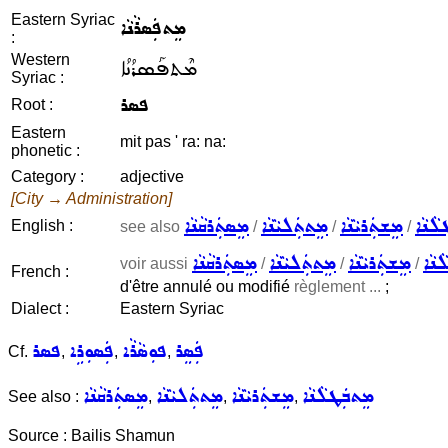
Eastern Syriac
ܡܸܬܦܲܣܪܵܢܵܐ
:
Western
ܡܶܬܦܰܣܪܳܢܳܐ
Syriac :
ܦܣܪ
Root :
Eastern
mit pas ' ra: na:
phonetic :
Category :
adjective
[City → Administration]
ܠܵܢܵܐ
ܡܸܫܬܲܪܝܵܢܵܐ
ܡܸܬܬܲܠܝܵܢܵܐ
ܡܸܣܬܲܪܩܵܢܵܐ
English :
see also
/
/
/
ܢܵܐ
ܡܸܫܬܲܪܝܵܢܵܐ
ܡܸܬܬܲܠܝܵܢܵܐ
ܡܸܣܬܲܪܩܵܢܵܐ
voir aussi
/
/
/
French :
d'être annulé ou modifié
règlement ...
;
Dialect :
Eastern Syriac
ܦܲܣܸܪ
ܦܘܼܣܵܪܵܐ
ܦܲܣܘܼܪܹܐ
ܦܣܪ
Cf.
,
,
,
ܡܸܬܒܲܛܠܵܢܵܐ
ܡܸܫܬܲܪܝܵܢܵܐ
ܡܸܬܬܲܠܝܵܢܵܐ
ܡܸܣܬܲܪܩܵܢܵܐ
See also :
,
,
,
Source : Bailis Shamun