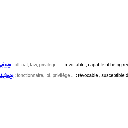
ܡܸܬܒܲܛ
; official, law, privilege ...
: revocable , capable of being rev
ܡܸܬܒܲܛܠܵ
; fonctionnaire, loi, privilège ...
: révocable , susceptible d