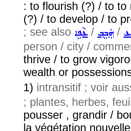
: to flourish (?) / to 
(?) / to develop / to p
; see also
/
/
ܹܥ
ܗܲܒܸܒ݂
ܥܵܦܹܐ
person / city / commer
thrive / to grow vigorou
wealth or possessions 
1)
intransitif ; voir au
; plantes, herbes, feui
pousser , grandir / bo
la végétation nouvelle