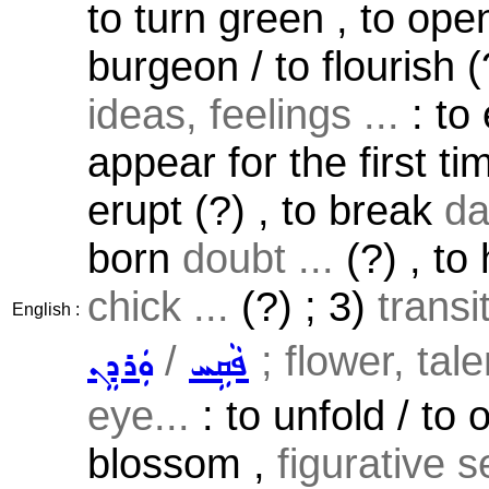
to turn green , to op
burgeon / to flourish (
ideas, feelings ...
: to 
appear for the first tim
erupt (?) , to break
da
born
doubt ...
(?) , to
chick ...
(?) ; 3)
transi
English :
/
; flower, tale
ܦܵܩܹܚ
ܘܲܪܕܸܢ
eye...
: to unfold / to 
blossom ,
figurative s