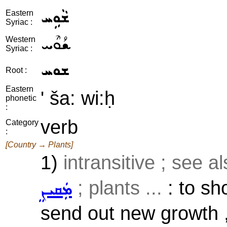
ܫܵܘܹܚ
Eastern
Syriac :
ܫܳܘܶܚ
Western
Syriac :
ܫܘܚ
Root :
Eastern
' ša: wi:ḥ
phonetic
:
verb
Category
:
[Country → Plants]
1)
intransitive ; see a
; plants ...
: to sho
ܡܲܩܝܢܸ
send out new growth , 