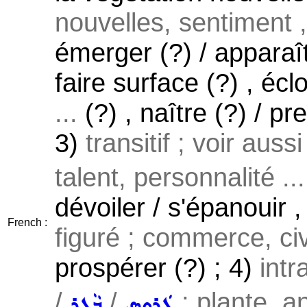
nouvelles, sentiment ,
émerger (?) / apparaît
faire surface (?) , écl
...
(?) , naître (?) / p
3)
transitif ; voir auss
talent, personnalité ...
dévoiler / s'épanouir ,
French :
figuré ; commerce, civi
prospérer (?) ; 4)
intr
/
/
; plante, an
ܓܲܪܘܸܣ
ܒܵܓ̰ܹܪ