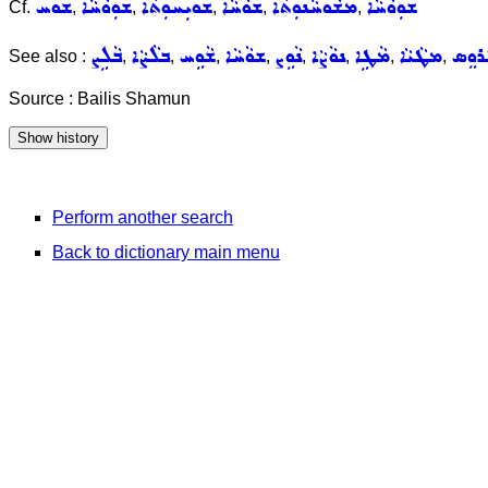
ܫܘܼܘܵܚܵܐ
ܡܫܵܘܚܵܢܘܼܬܵܐ
ܫܘܵܚܵܐ
ܫܘܝܼܚܘܼܬܵܐ
ܫܘܼܘܵܚܵܐ
ܫܘܚ
Cf.
,
,
,
,
,
ܪܘܸܣ
ܡܛܵܝܵܐ
ܡܵܛܹܐ
ܢܘܵܨܵܐ
ܢܵܘܹܨ
ܫܘܵܚܵܐ
ܫܵܘܹܚ
ܒܠܵܨܵܐ
ܒܵܠܹܨ
See also :
,
,
,
,
,
,
,
,
Source : Bailis Shamun
Perform another search
Back to dictionary main menu