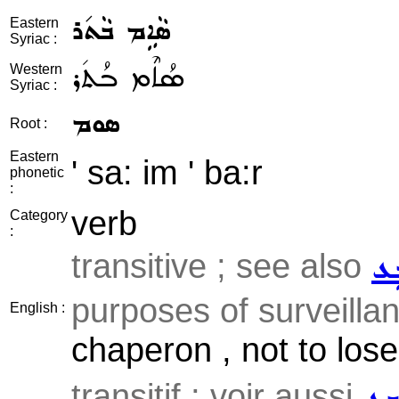
ܣܵܐܹܡ ܒܵܬ݇ܪ
Eastern
Syriac :
ܣܳܐܶܡ ܒܳܬ݇ܪ
Western
Syriac :
ܣܘܡ
Root :
Eastern
' sa: im ' ba:r
phonetic
:
verb
Category
:
transitive ; see also
ܹܥ
purposes of surveillan
English :
chaperon , not to lose 
transitif ; voir aussi