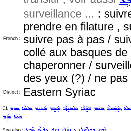
ܒܹܥ
surveillance ...
: suivre
prendre en filature ,
suivre pas à pas / sui
French :
collé aux basques de 
chaperonner / surveill
des yeux (?) / ne pas 
Eastern Syriac
Dialect :
ܡܬܵܐ
ܡܲܣܲܡܬܵܐ
ܡܣܵܡ ܒܪܹܫܵܐ
ܣܝܵܡܝܼܕܵܐ
ܡܲܣܸܡ
ܡܲܣܝܸܡ
ܣܝܵܡܵܐ
ܣܘܡ
Cf.
,
,
,
,
,
,
,
ܒܵܬ݇ܪ
ܣܵܐܹܡ
,
ܕܵܒܸܩ ܒܫܸܦ̈ܘܿܠܹܐ ܕ
ܢܩܵܦܵܐ
ܢܵܩܹܦ
ܬܒ݂ܵܥܵܐ
ܬܵܒܹܥ
See also :
,
,
,
,