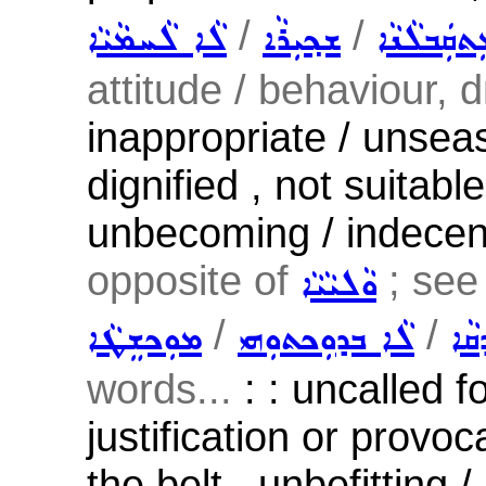
/
/
ܬܩܲܒܠܵܢܵܐ
ܫܟ݂ܝܼܪܵܐ
ܠܵܐ ܠܵܚܡܵܝܵܐ
attitude / behaviour, d
inappropriate / unseas
dignified , not suitabl
unbecoming / indecent
opposite of
; see
ܘܵܠܝܵܝܵܐ
/
/
ܩܵܐ
ܠܵܐ ܒܕܘܼܟܬܘܼܗܝ
ܡܘܼܟܫܸܛܵܐ
words...
: : uncalled fo
justification or provoc
the belt , unbefitting