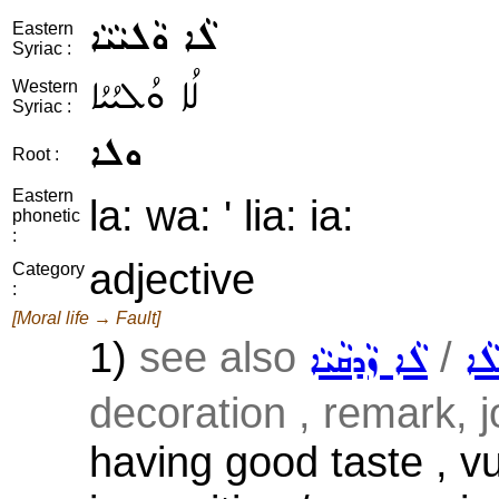
ܠܵܐ ܘܵܠܝܵܝܵܐ
Eastern
Syriac :
ܠܳܐ ܘܳܠܝܳܝܳܐ
Western
Syriac :
ܘܠܐ
Root :
Eastern
la: wa: ' lia: ia:
phonetic
:
adjective
Category
:
[Moral life → Fault]
1)
see also
/
ܵܐ
ܠܵܐ ܙܵܕܩܵܝܵܐ
decoration , remark, jo
having good taste , vul