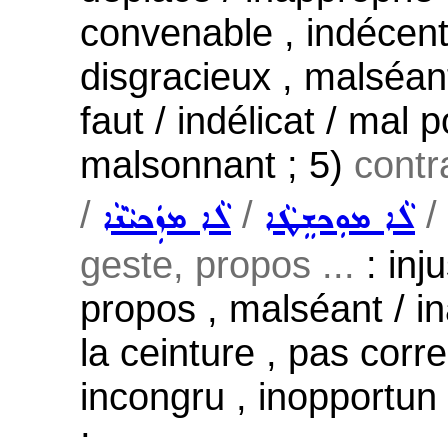
convenable , indécent
disgracieux , malséan
faut / indélicat / mal 
malsonnant ; 5)
contr
/
/
/
ܠܵܐ ܡܘܼܟܫܸܛܵܐ
ܠܵܐ ܡܙܲܟܝܵܢܵܐ
geste, propos ...
: inju
propos , malséant / i
la ceinture , pas corre
incongru , inopportun 
;