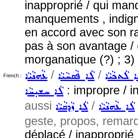
inapproprié / qui man
manquements , indigne
en accord avec son ra
pas à son avantage / 
morganatique (?) ; 3)
/
/
ܐ ܠܵܬܟܵܝܵܐ
ܠܵܐ ܦܵܩܚܵܝܵܐ
ܥܵܗܢܵܝܵܐ
French :
: impropre / i
ܠܵܐ ܚܫܝܼܚܵܐ
aussi
/
ܠܵܐ ܥܵܗܢܵܝܵܐ
ܠܵܐ ܙܵܕܩܵܝܵܐ
geste, propos, remarqu
déplacé / inapproprié