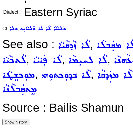
Eastern Syriac
Dialect :
ܘܵܠܝܵܝܵܐ
ܠܵܐ
ܠܵܐ ܘܵܠܝܵܐܝܼܬ
ܘܠܐ
Cf.
,
,
,
See also :
,
ܵܐ ܡܩܲܒܠܵܐ
ܠܵܐ ܙܵܕܩܵܝܵܐ
,
,
,
ܵܗܢܵܐ
ܠܵܐ ܠܚܝܼܡܵܐ
ܠܵܐ ܦܲܐܝܵܐ
ܠܵܬܟܵܝܵܐ
,
,
ܠܵܐ ܡܙܲܕܩܵܐ
ܠܵܐ ܒܕܘܼܟܬܘܼܗܝ
ܡܘܼܟܫܸܛܵܐ
ܡܸܬܩܲܒܠܵܢܵܐ
Source : Bailis Shamun