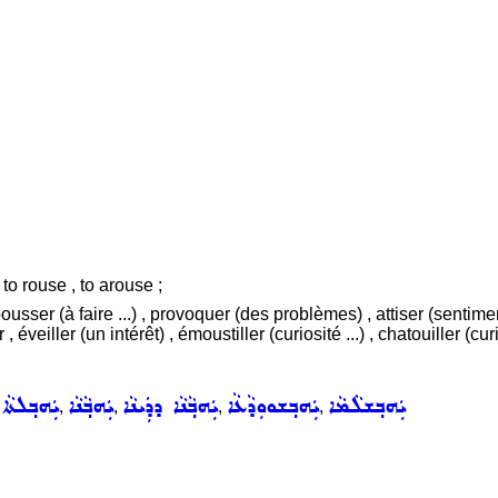
, to rouse , to arouse ;
pousser (à faire ...) , provoquer (des problèmes) , attiser (sentiment
 éveiller (un intérêt) , émoustiller (curiosité ...) , chatouiller (curi
ܝܲܗܒ݂ܫܠܵܡܵܐ
ܝܲܗܒ݂ܫܘܘܼܕܵܥܵܐ
ܝܲܗܒ݂ܵܢܵܐ ܕܕܲܝܢܵܐ
ܝܲܗܒ݂ܵܢܵܐ
ܝܲܗܒ݂ܠܬܵܐ
,
,
,
,