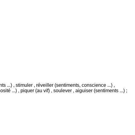
s ...) , stimuler , réveiller (sentiments, conscience ...) ,
osité ...) , piquer (au vif) , soulever , aiguiser (sentiments ...) ;