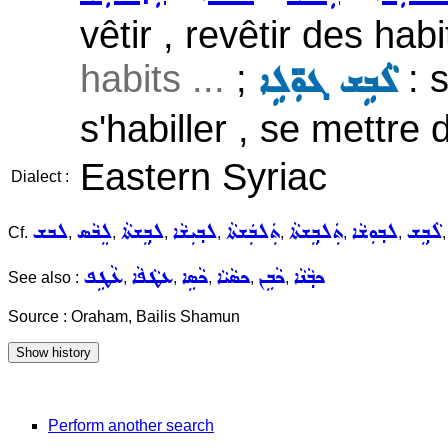
vêtir , revêtir des hab
habits ...
;
: s
ܠܵܒܹܫ ܓܘܼ̈ܠܹܐ
s'habiller , se mettre
Eastern Syriac
Dialect :
ܠܵܒ݂ܸܫ
ܠܒ݂ܘܼܫܵܐ
ܬܲܠܒ݂ܸܫܬܵܐ
ܬܲܠܒܲܫܬܵܐ
ܠܒ݂ܝܼܫܵܐ
ܠܒ݂ܸܫܬܵܐ
ܠܸܒܵܣ
ܠܒܫ
Cf.
,
,
,
,
,
,
,
ܟܒ݂ܵܢܵܐ
ܟܵܒܹܢ
ܟܣܵܝܵܐ
ܟܵܣܹܐ
ܥܛܵܦܵܐ
ܥܵܛܹܦ
See also :
,
,
,
,
,
Source : Oraham, Bailis Shamun
Perform another search