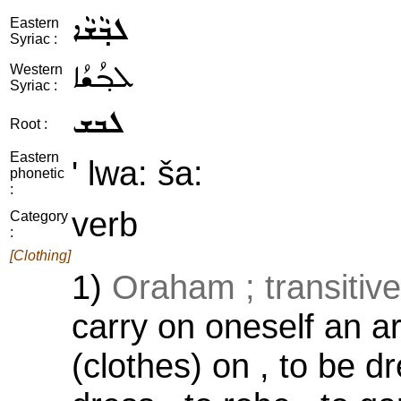
ܠܒ݂ܵܫܵܐ
Eastern
Syriac :
ܠܒ݂ܳܫܳܐ
Western
Syriac :
ܠܒܫ
Root :
Eastern
' lwa: ša:
phonetic
:
verb
Category
:
[Clothing]
1)
Oraham ; transitive
carry on oneself an art
(clothes) on , to be d