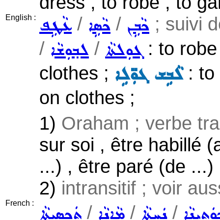
dress , to robe , to ga
English :
/
/
; suivi 
ܟܵܒܹܢ
ܟܵܣܹܐ
ܥܵܛܹܦ
/
/
: to robe
ܓܘܼܠܬܵܐ
ܠܒ݂ܘܼܫܵܐ
clothes ;
: to
ܠܵܒܹܫ ܓܘܼ̈ܠܹܐ
on clothes ;
1)
Oraham ; verbe tran
sur soi , être habillé (
...) , être paré (de ...)
2)
intransitif ; voir au
French :
/
/
/
ܿܬܝܼܢܵܐ
ܢܲܚܬܵܐ
ܡܵܐܢܵܐ
ܬܲܟ݂ܣܝܼܬܵܐ