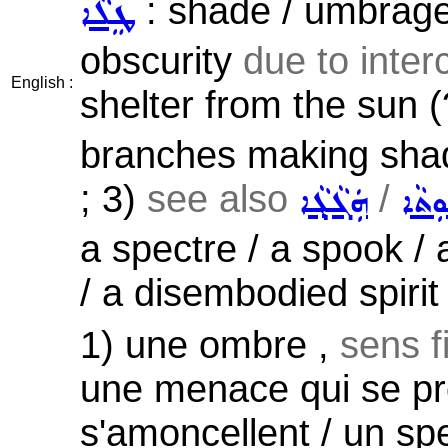
: shade / umbrage
ܛܸܠܵܐ
obscurity
due to interc
English :
shelter from the sun (
branches making sha
; 3)
see also
/
ܼܬܵܐ
ܗܲܓܵܓ݂ܵܐ
a spectre / a spook /
/ a disembodied spirit 
1) une ombre ,
sens f
une menace qui se pro
s'amoncellent / un sp