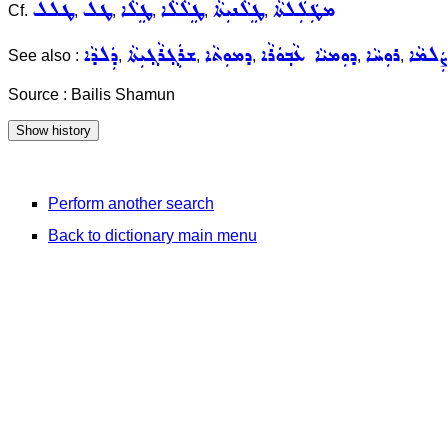
ܡܛܲܠܲܠܬܵܐ
ܛܸܠܵܢܝܼܬܵܐ
ܛܸܠܵܠܵܐ
ܛܸܠܵܐ
ܛܠ
ܛܠܠ
Cf.
,
,
,
,
,
ܨܲܠܡܵܐ
ܪܘܼܚܵܐ
ܕܘܼܡܝܵܐ ܥܵܒ݂ܘܿܪܵܐ
ܕܡܘܼܬܵܐ
ܫܪܲܓ݂ܪܵܓ݂ܝܼܬܵܐ
ܕܲܠܕܵܐ
See also :
,
,
,
,
,
Source : Bailis Shamun
Perform another search
Back to dictionary main menu