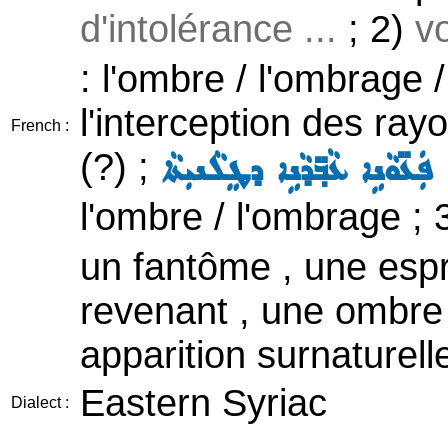
d'intolérance ...
; 2)
v
: l'ombre / l'ombrage /
l'interception des rayo
French :
(?) ;
ܦܲܥ̈ܘܵܢܹܐ ܥܵܒ݂̈ܕܵܢܹܐ ܕܛܸܠܵܢܝܼܬܵܐ
l'ombre / l'ombrage ; 
un fantôme , une espr
revenant , une ombre 
apparition surnaturelle
Eastern Syriac
Dialect :