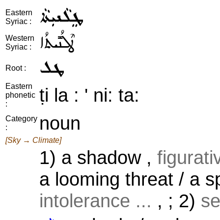
ܛܸܠܵܢܝܼܬܵܐ
Eastern
Syriac :
ܛܶܠܳܢܺܝܬܳܐ
Western
Syriac :
ܛܠ
Root :
Eastern
ṭi la : ' ni: ta:
phonetic
:
noun
Category
:
[Sky → Climate]
1) a shadow ,
figurat
a looming threat / a s
intolerance ...
, ; 2)
se