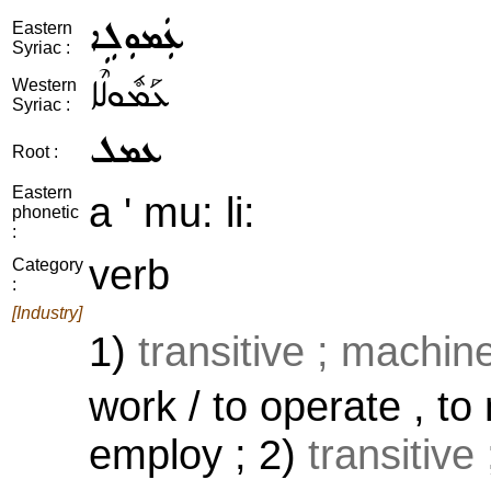
ܥܲܡܘܼܠܹܐ
Eastern
Syriac :
ܥܰܡܽܘܠܶܐ
Western
Syriac :
ܥܡܠ
Root :
Eastern
a ' mu: li:
phonetic
:
verb
Category
:
[Industry]
1)
transitive ; machine
work / to operate , to
employ ; 2)
transitive