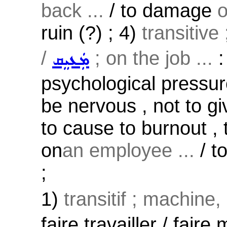
back ...
/ to damage
o
ruin (?) ; 4)
transitive
/
; on the job ...
:
ܡܲܥܝܸܩ
psychological pressur
be nervous , not to gi
to cause to burnout , 
on
an employee ...
/ t
;
1)
transitif ; machine,
faire travailler / faire