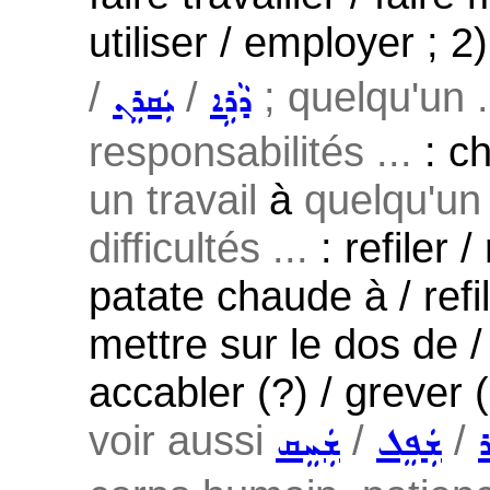
utiliser / employer ; 2
/
/
; quelqu'un ..
ܕܵܪܹܐ
ܝܲܩܪܸܢ
responsabilités ...
: ch
un travail
à
quelqu'un
difficultés ...
: refiler 
patate chaude à / refi
mettre sur le dos de / 
accabler (?) / grever 
voir aussi
/
/
ܪ
ܫܲܦܸܠ
ܫܲܚܸܩ