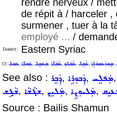
rendre nerveux / mettr
de répit à / harceler ,
surmener , tuer à la t
employé ...
/ demander
Eastern Syriac
Dialect :
ܡܸܣܬܲܥܡܘܿܠܹܐ
ܥܵܡܸܠ
ܥܵܡܵܠܘܼ
ܥܵܡܵܠܵܐ
ܡܲܥܡܸܠ
ܥܲܡܠܵܐ
ܥܡܠ
Cf.
,
,
,
,
,
,
,
See also :
,
,
ܡܲܦܠܸܚ
ܕܲܒܘܼܪܹܐ
ܕܲܒܸܪ
,
,
,
,
ܥܝܸܩ
ܡܲܠܝܘܼܨܹܐ
ܡܲܠܝܸܨ
ܫܓ݂ܵܫܵܐ
ܫܵܓܹܫ
Source : Bailis Shamun