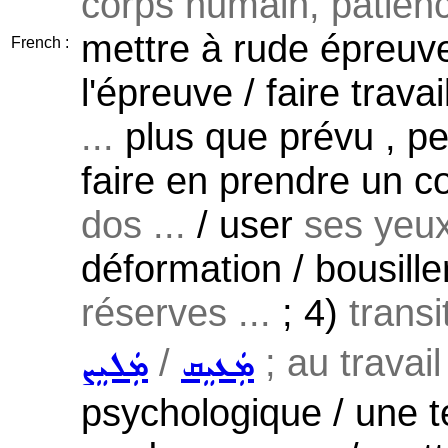
corps humain, patience
mettre à rude épreuve 
French :
l'épreuve / faire travai
...
plus que prévu , pes
faire en prendre un c
dos ...
/ user
ses yeux
déformation / bousille
réserves ...
; 4)
transi
/
; au travail 
ܡܲܥܝܸܩ
ܡܲܠܝܸܨ
psychologique / une t