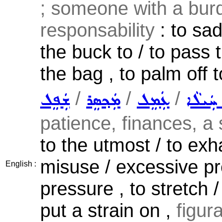
; someone with a bur
responsability
: to sad
the buck to / to pass 
the bag , to palm off t
/
/
/
ܚܲܝܠܵܐ
ܥܲܡܸܠ
ܡܲܟ݂ܣܸܪ
ܫܲܦܸܠ
patience, finances, a s
to the utmost / to exh
misuse / excessive pr
English :
pressure , to stretch 
put a strain on ,
figur