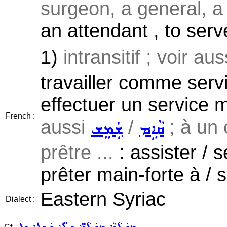
surgeon, a general, a p
an attendant , to serv
1)
intransitif ; voir au
travailler comme servit
effectuer un service mi
French :
aussi
/
; à un 
ܩܵܐܹܡ
ܫܲܡܸܫ
prêtre ...
: assister / s
prêter main-forte à / s
Eastern Syriac
Dialect :