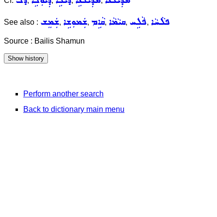
ܡܕܲܝܠܵܢܵܐ
ܡܕܲܝܠܵܢܹ̈ܐ
ܕܝܠܹ̈ܐ
ܕܲܝܘܼܠܹܐ
ܕܠ
Cf.
,
,
,
,
ܦܠܵܚܵܐ
ܦܵܠܹܚ
ܩܝܵܡܵܐ
ܩܵܐܹܡ
ܫܲܡܘܼܫܹܐ
ܫܲܡܸܫ
See also :
,
,
,
,
,
Source : Bailis Shamun
Perform another search
Back to dictionary main menu