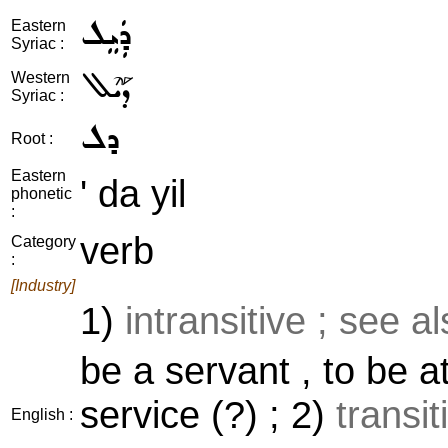
ܕܲܝܸܠ
Eastern
Syriac :
ܕܰܝܶܠ
Western
Syriac :
ܕܠ
Root :
Eastern
' da yil
phonetic
:
verb
Category
:
[Industry]
1)
intransitive ; see a
be a servant , to be at
service (?) ; 2)
transi
English :