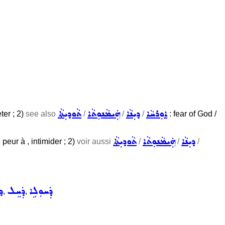
ܐܘܼܪܚܵܐ
ܕܝܼܢܵܐ
ܗܲܝܡܵܢܘܼܬܵܐ
ܬܵܘܕܝܼܬܵܐ
eter ; 2)
see also
/
/
/
: fear of God /
ܕܝܼܢܵܐ
ܗܲܝܡܵܢܘܼܬܵܐ
ܬܵܘܕܝܼܬܵܐ
e peur à , intimider ; 2)
voir aussi
/
/
/
ܕܲܚܘܼܠܹܐ
ܕܲܚܸܠ
ܕ
,
,