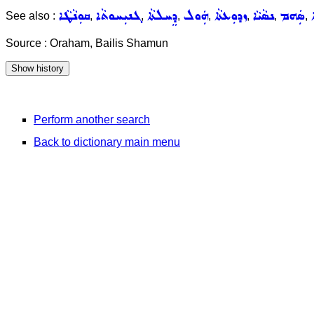
ܐ
ܣܲܗܡ
ܢܣܵܝܵܐ
ܙܕܘܼܥܬܵܐ
ܗܲܘܠ
ܕܸܚܠܬܵܐ
ܓܢܝܼܚܘܬܵܐ
ܩܘܼܢܵܛܵܐ
See also :
,
,
,
,
,
,
,
Source : Oraham, Bailis Shamun
Perform another search
Back to dictionary main menu