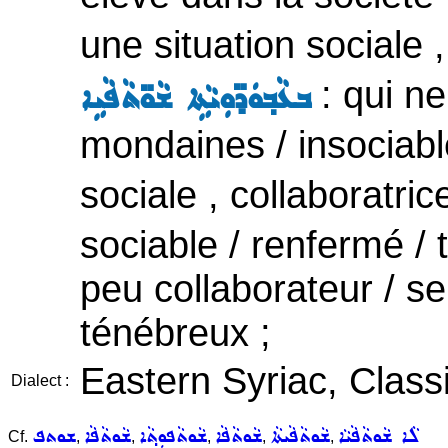
une situation sociale 
: qui ne
ܒܥܵܒ݂ܘܿܕ̈ܘܼܝܵܬܹܐ ܫܵܘ̈ܬܵܦܵܝܹܐ
mondaines / insociabl
sociale , collaboratric
sociable / renfermé / 
peu collaborateur / se
ténébreux ;
Eastern Syriac, Classi
Dialect :
ܠܵܐ ܫܵܘܬܵܦܵܝܵܐ
ܫܵܘܬܵܦܵܝܬܵܐ
ܫܵܘܬܵܦܵܐ
ܫܵܘܬܵܦܘܼܬ݂ܵܐ
ܫܵܘܬܵܦܵܐ
ܫܘܬܦ
Cf.
,
,
,
,
,