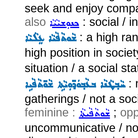
seek and enjoy compa
also
: social / i
ܟܢܘܼܫܝܵܝܵܐ
: a high rank
ܫܵܘܬܵܦܵܝܵܐ ܥܸܠܵܝܵܐ
high position in societ
situation / a social st
: 
ܚܵܒ݂ܛܵܢܵܐ ܒܥܵܒ݂ܘܿܕ̈ܘܼܝܵܬܹܐ ܫܵܘ̈ܬܵܦܵܝܹܐ
gatherings / not a soci
feminine :
;
opp
ܫܵܘܬܵܦܵܝܬܵܐ
uncommunicative / not