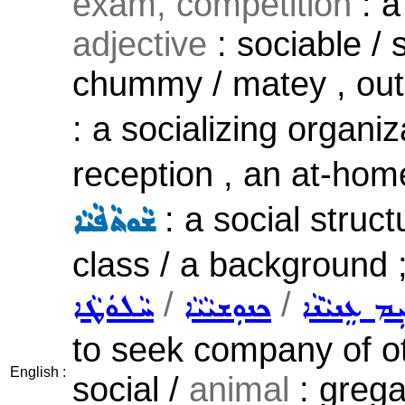
exam, competition
: a
adjective
: sociable / 
chummy / matey , out
: a socializing organiz
reception , an at-home
: a social struct
ܫܵܘܬܵܦܵܝܵܐ
class / a background 
/
/
ܹܡ ܥܸܢܝܵܢܵܐ
ܟܢܘܼܫܝܵܝܵܐ
ܚܵܠܘܿܛܵܐ
to seek company of ot
English :
social /
animal
: grega