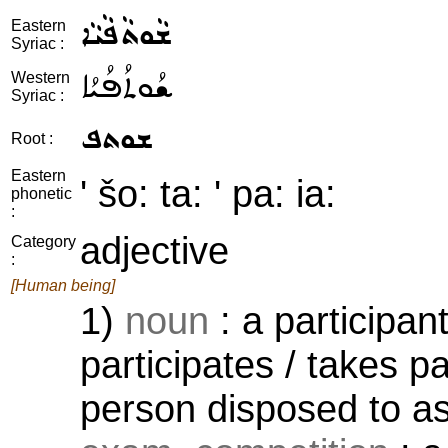
ܫܵܘܬܵܦܵܝܵܐ
Eastern
Syriac :
ܫܳܘܬܳܦܳܝܳܐ
Western
Syriac :
ܫܘܬܦ
Root :
Eastern
' šo: ta: ' pa: ia:
phonetic
:
adjective
Category
:
[Human being]
1)
noun
: a participan
participates / takes par
person disposed to ass