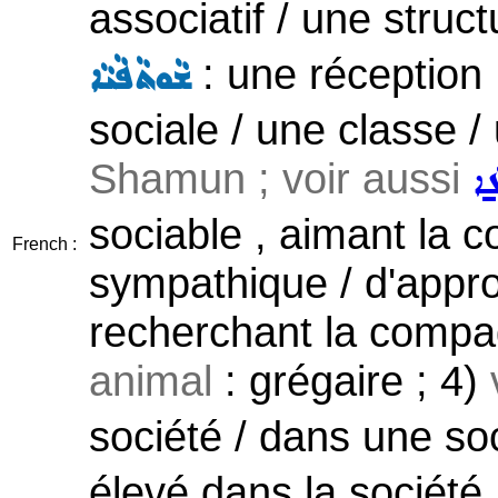
associatif / une struct
: une réception
ܫܵܘܬܵܦܵܝܵܐ
sociale / une classe / 
Shamun ; voir aussi
ܵܐ
sociable , aimant la co
French :
sympathique / d'approc
recherchant la compa
animal
: grégaire ; 4)
société / dans une so
élevé dans la société