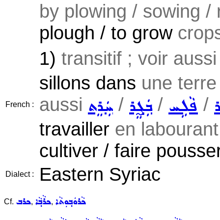
by plowing / sowing / 
plough / to grow
crop
1)
transitif ; voir auss
sillons dans
une terre 
aussi
/
/
/
ܪ
ܦܵܠܹܚ
ܒܲܓ̰ܸܪ
ܚܲܪܸܬ
French :
travailler
en labourant
cultiver / faire pousse
Eastern Syriac
Dialect :
ܟܵܪܘܿܒ݂ܘܼܬܵܐ
ܟܪܵܒ݂ܵܐ
ܟܪܒ
Cf.
,
,