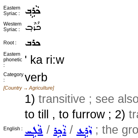
ܟܵܪܹܒ݂
Eastern
Syriac :
ܟܳܪܶܒ݂
Western
Syriac :
ܟܪܒ
Root :
Eastern
' ka ri:w
phonetic
:
verb
Category
:
[Country → Agriculture]
1)
transitive ; see als
to till , to furrow ; 2)
t
/
/
; the gro
ܙܵܪܹܥ
ܐܵܟܹܪ
ܦܵܠܹܚ
English :