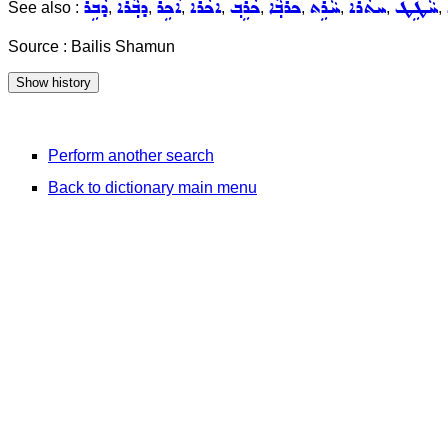
ܚܵܛܹܛ
ܚܬܵܪܵܐ
ܚܵܪܹܬ
ܟܪܵܒ݂ܵܐ
ܟܵܪܹܒ݂
ܐܟܵܪܵܐ
ܐܵܟܹܪ
ܕܒ݂ܵܪܵܐ
ܕܵܒܹܪ
See also :
,
,
,
,
,
,
,
,
,
Source : Bailis Shamun
Perform another search
Back to dictionary main menu