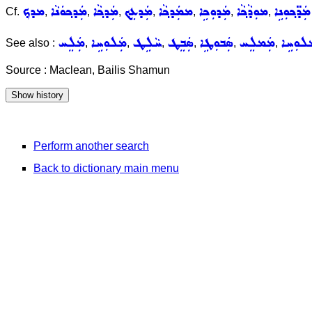
ܕ̈ܟ݂ܘܼܢܹܐ
ܡܘܼܕܵܟ݂ܵܐ
ܡܲܕܘܼܟܹܐ
ܡܡܲܕܟ݂ܵܐ
ܡܲܕܥܸܟ݂
ܡܲܕܟ݂ܵܐ
ܡܲܕܟ݂ܘܿܢܵܐ
ܡܕܟ݂
Cf.
,
,
,
,
,
,
,
ܠܘܼܚܹܐ
ܡܲܡܠܸܚ
ܣܲܒܘܼܛܹܐ
ܣܲܒܸܛ
ܚܵܠܹܛ
ܡܲܠܘܼܚܹܐ
ܡܲܠܸܚ
See also :
,
,
,
,
,
,
Source : Maclean, Bailis Shamun
Perform another search
Back to dictionary main menu