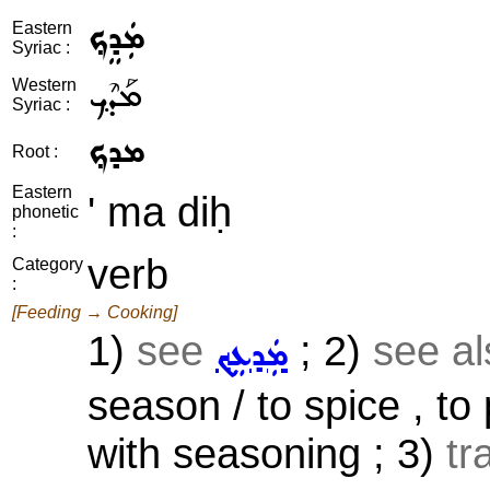
ܡܲܕܸܟ݂
Eastern
Syriac :
ܡܰܕܶܟ݂
Western
Syriac :
ܡܕܟ݂
Root :
Eastern
' ma diḥ
phonetic
:
verb
Category
:
[Feeding → Cooking]
1)
see
; 2)
see a
ܡܲܕܥܸܟ݂
season / to spice , to
with seasoning ; 3)
tr