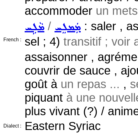
accommoder
un mets
/
: saler , a
ܡܲܡܠܸܚ
ܡܵܠܹܚ
sel ; 4)
transitif ; voir
French :
assaisonner , agrémen
couvrir de sauce , aj
goût à
un repas ...
,
s
piquant
à une nouvelle
plus vivant (?) / anime
Eastern Syriac
Dialect :