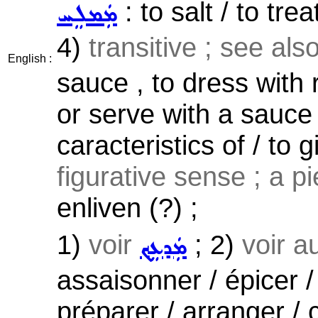
: to salt / to tr
ܡܲܡܠܸܚ
4)
transitive ; see als
English :
sauce , to dress with 
or serve with a sauce
caracteristics of / to 
figurative sense ; a pi
enliven (?) ;
1)
voir
; 2)
voir a
ܡܲܕܥܸܟ݂
assaisonner / épicer / 
préparer / arranger 