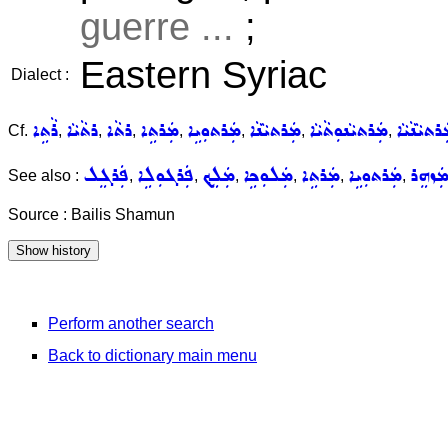
guerre ...
;
Eastern Syriac
Dialect :
ܪܬܝܵܢܵܝܵܐ
ܡܲܪܬܝܵܢܘܼܬܵܝܵܐ
ܡܲܪܬܝܵܢܵܐ
ܡܲܪܬܘܼܝܹܐ
ܡܲܪܬܹܐ
ܪܬܵܐ
ܪܬܵܝܵܐ
ܪܵܬܹܐ
Cf.
,
,
,
,
,
,
,
ܲܙܗܸܪ
ܡܲܪܬܘܼܝܹܐ
ܡܲܪܬܹܐ
ܡܲܠܘܼܟܹܐ
ܡܲܠܸܟ݂
ܦܲܪܓܘܼܠܹܐ
ܦܲܪܓܸܠ
See also :
,
,
,
,
,
,
Source : Bailis Shamun
Perform another search
Back to dictionary main menu