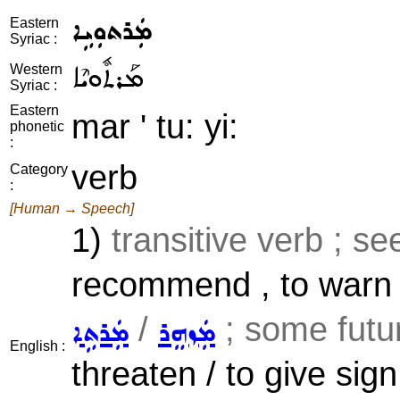
ܡܲܪܬܘܼܝܹܐ
Eastern
Syriac :
ܡܰܪܬܽܘܝܶܐ
Western
Syriac :
Eastern
mar ' tu: yi:
phonetic
:
verb
Category
:
[Human → Speech]
1)
transitive verb ; s
recommend , to warn 
/
; some future
ܡܲܙܗܸܪ
ܡܲܪܬܹܐ
English :
threaten / to give sign