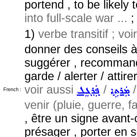
portend , to be likely t
into full-scale war ...
;
1)
verbe transitif ; vo
donner des conseils à 
suggérer , recommande
garde / alerter / attire
voir aussi
/
ܡܲܪܬܹܐ
ܦܲܪܓܸܠ
French :
venir (pluie, guerre, f
, être un signe avant-
présager , porter en 