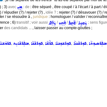
ܡܸܢ
) ; 3)
avec
: de
: être séparé , être coupé / à l'écart / à part / 
) / répudier (?) / rejeter (?) ,
idée ?
: rejeter (?) / désavouer (?) / r
der / se résoudre à ,
juridique
: homologuer / valider / reconnaître
ܨܲܚܨܹܐ
ܒܵܚܹܪ
ܒܲܚܸܢ
ܨܲܪܸܦ
férence ; 6)
transitif ; voir aussi
/
/
/
; sens figur
ner
des candidats ...
, laisser passer au compte-gouttes ;
ܡܦܲܪܣܝܘܼܬܵܐ
ܦܘܼܪܫܵܢܬܵܐ
ܦܘܼܪܫܘܼܢܝܵܐ
ܦܪܵܫܵܐ
ܦܘܼܪܫܵܢܵܐ
ܡܦܲܪܫܵܐܝܼܬ
ܦܪܘܿܫܝܵܐ
,
,
,
,
,
,