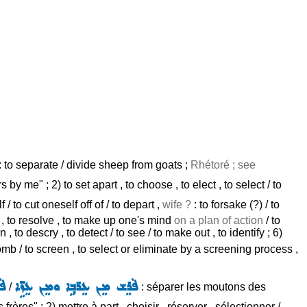
: to separate / divide sheep from goats ;
Rhétoré ; see
 me" ; 2) to set apart , to choose , to elect , to select / to
 / to cut oneself off of / to depart ,
wife ?
: to forsake (?) / to
ine , to resolve , to make up one's mind
on a plan of action
/ to
n , to descry , to detect / to see / to make out , to identify ; 6)
comb / to screen , to select or eliminate by a screening process ,
ܦܵܪܸܫ ܡܸܢ ܥܸܪ̈ܒ݂ܹܐ ܘܡܸܢ ܥܸܙܹ̈ܐ
ܦܵ
/
: séparer les moutons des
frères" ; 2) mettre à part , choisir , réserver , sélectionner /