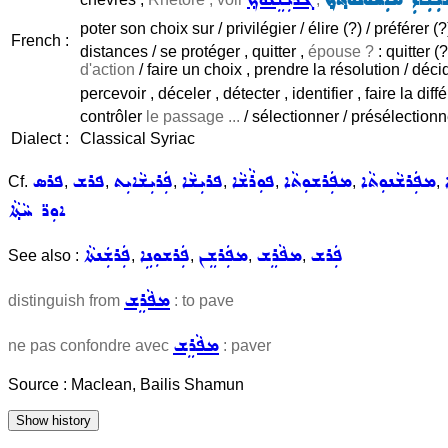
poter son choix sur / privilégier / élire (?) / préférer (?
French :
distances / se protéger , quitter ,
épouse ?
: quitter (?
d'action
/ faire un choix , prendre la résolution / déci
percevoir , déceler , détecter , identifier , faire la dif
contrôler
le passage ...
/ sélectionner / présélection
Dialect :
Classical Syriac
ܡܦܲܪܫܵܢܘܼܬܵܐ
ܡܦܲܪܫܘܼܬܵܐ
ܦܘܼܪܵܫܵܐ
ܦܪܝܼܫܵܐ
ܦܲܪܝܼܫܵܐܝܼܬ
ܦܪܫ
ܦܪܣ
Cf.
,
,
,
,
,
,
,
ܐܘܼܪ̈ ܚܵܬ݂ܵܐ
ܦܲܪܫ
ܡܦܵܪܸܫ
ܡܦܲܪܫܸܢ
ܦܲܪܫܘܼܢܹܐ
ܦܲܪܫܲܢܬܵܐ
See also :
,
,
,
,
ܡܦܵܪܸܫ
distinguish from
: to pave
ܡܦܵܪܸܫ
ne pas confondre avec
: paver
Source : Maclean, Bailis Shamun