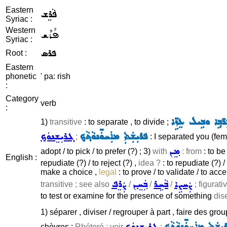
Eastern
ܦܵܪܸܫ
Syriac :
Western
ܦܳܪܶܫ
Syriac :
ܦܪܣ
Root :
Eastern
phonetic
' pa: rish
:
Category
verb
:
ܒ݂ܹܐ ܘܒܹܝܠ ܥܸܙܹ̈ܐ
1)
transitive
: to separate , to divide ;
ܦܪܝܼܫܲܬܝܼ ܡܐܲܚܘܿ̈ܢܘܵܬ݂ܵܟ݂
ܓܪܝܼܫܸܢܘܿܟ݂
;
: I separated you (femi
ܡܸܢ
adopt / to pick / to prefer (?) ; 3)
with
: from
: to be
English :
repudiate (?) / to reject (?) ,
idea ?
: to repudiate (?) /
make a choice ,
legal
: to prove / to validate / to acc
ܨܲܚܨܹܐ
ܒܵܚܹܪ
ܒܲܚܸܢ
ܨܲܪܸܦ
transitive ; see also
/
/
/
; figurati
to test or examine for the presence of something
dis
1) séparer , diviser / regrouper à part , faire des grou
ܼܫܲܬܝܼ ܡܐܲܚܘܿ̈ܢܘܵܬ݂ܵܟ݂
ܓܪܝܼܫܸܢܘܿܟ݂
chèvres ;
Rhétoré ; voir
;