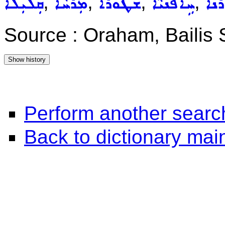
,
,
,
,
ܵܢܵܐ
ܚܹܐܦܵܢܵܝܵܐ
ܫܵܛܘܿܪܵܐ
ܡܲܪܵܚܵܐ
ܩܲܠܝܼܠܵܐ
Source : Oraham, Bailis
Perform another searc
Back to dictionary ma