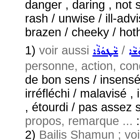
danger , daring , not s
rash / unwise / ill-ad
brazen / cheeky / ho
1)
voir aussi
/
ܫܵܐ
ܫܵܛܘܿܪܵܐ
personne, action, con
de bon sens / insensé
irréfléchi / malavisé 
, étourdi / pas assez s
propos, remarque ...
:
2)
Bailis Shamun ; vo