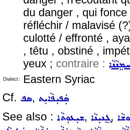
du danger , qui fonce 
réfléchir / malavisé (
culotté / effronté , aya
, têtu , obstiné , impé
yeux ;
contraire :
ܡܸܢܵܢܵܐ
Eastern Syriac
Dialect :
Cf.
,
ܣܲܦܝܼܦܵܐܝܼܬ
ܣܦ
See also :
,
,
ܫܵܐ
ܓ̰ܢܝܼܢܵܐ
ܫܝܼܥܘܼܬܵܐ