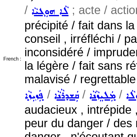
/
; acte / actio
ܠܵܐ ܗܘܼܓܝܵܐ
précipité / fait dans l
conseil , irréfléchi / p
inconsidéré / impruden
French :
la légère / fait sans r
malavisé / regrettable
/
/
/
ܠܵܐ
ܡܲܠܝܸܙܵܢܵܐ
ܩܲܫܕܪܵܢܵܐ
ܦܲܙܝܼܙܵܐ
audacieux , intrépide 
peur du danger / des 
danger , n'écoutant 