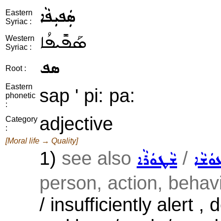
ܣܲܦܝܼܦܵܐ
Eastern
Syriac :
ܣܰܦܺܝܦܳܐ
Western
Syriac :
ܣܦ
Root :
Eastern
sap ' pi: pa:
phonetic
:
adjective
Category
:
[Moral life → Quality]
1)
see also
/
ܘܿܫܵܐ
ܫܵܛܘܿܪܵܐ
person, action, behav
/ insufficiently alert ,