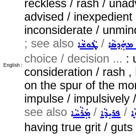
reckless / rash / unadv
advised / inexpedient 
inconsiderate / unmind
; see also
/
ܡܗܲܕܣܵܐ
ܛܵܘܫܵܐ
choice / decision ...
: 
English :
consideration / rash ,
on the spur of the mo
impulse / impulsively /
see also
/
/
ܵܐ
ܦܪܝܼܕܵܐ
ܡܲܪܵܚܵܐ
having true grit / guts