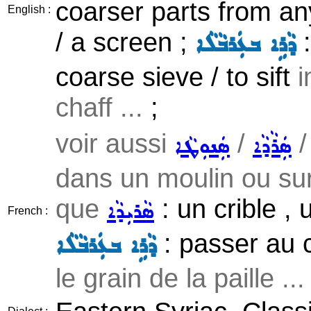
coarser parts from a
English :
/ a screen ;
:
ܕܵܪܹܐ ܒܥܲܪܒܵܠܵܐ
coarse sieve / to sift
i
chaff ...
;
voir aussi
/
ܣܲܪܵܕܵܐ
ܣܲܢܘܼܛܵܐ
dans un moulin ou sur
que
: un crible ,
ܣܵܪܝܼܕܵܐ
French :
: passer au c
ܕܵܪܹܐ ܒܥܲܪܒܵܠܵܐ
le grain de la paille ...