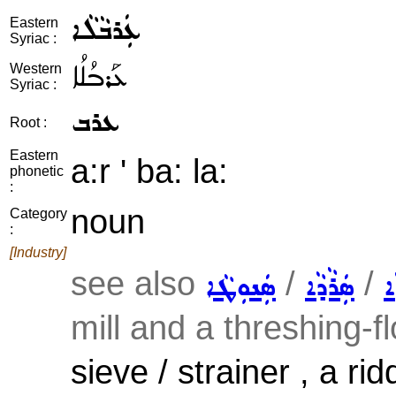
ܥܲܪܒܵܠܵܐ
Eastern
Syriac :
ܥܰܪܒܳܠܳܐ
Western
Syriac :
ܥܪܒ
Root :
Eastern
a:r ' ba: la:
phonetic
:
noun
Category
:
[Industry]
see also
/
/
ܐ
ܣܲܪܵܕܵܐ
ܣܲܢܘܼܛܵܐ
mill and a threshing-fl
sieve / strainer , a rid