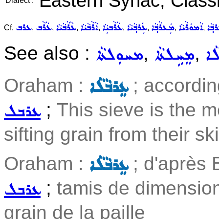
Eastern Syriac, Classi
Dialect :
ܒ݂ܵܐ
ܐܵܡܘܿܪܵܝܵܐ
ܡܲܥܪܵܒ݂ܵܐ
ܥܲܪܒ݂ܵܝܵܐ
ܥܵܪܵܒܝܼܵܐ
ܐܵܪܵܒܵܝܵܐ
ܥܵܪܵܒܵܝܵܐ
ܥܵܪܵܒ
ܥܪܒ
Cf.
,
,
,
,
,
,
,
,
See also :
,
,
ܵܐ
ܡܸܚܹܠܬܵܐ
ܡܚܘܼܠܬܵܐ
Oraham :
; accordin
ܥܸܪܒܵܠܵܐ
;
This sieve is the 
ܥܪܒܠ
sifting grain from their sk
Oraham :
; d'après 
ܥܸܪܒܵܠܵܐ
;
tamis de dimensio
ܥܪܒܠ
grain de la paille