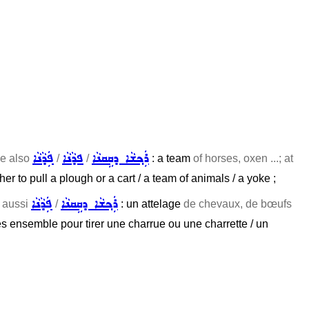
ܪܲܟ݂ܫܵܐ ܕܩܹܩܢܵܐ
ܦܕܵܢܵܐ
ܦܲܕܵܢܵܐ
ee also
/
/
: a team
of horses, oxen ...; at
er to pull a plough or a cart / a team of animals / a yoke ;
ܪܲܟ݂ܫܵܐ ܕܩܹܩܢܵܐ
ܦܲܕܵܢܵܐ
r aussi
/
: un attelage
de chevaux, de bœufs
s ensemble pour tirer une charrue ou une charrette / un