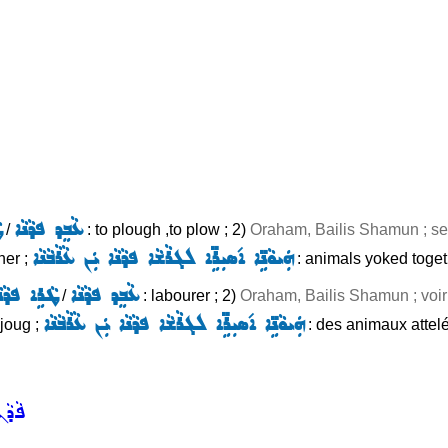
ܥܵܒܸܕ ܦܕܵܢܵܐ
ܛ
/
: to plough ,to plow ; 2)
Oraham, Bailis Shamun ; s
ܗܲܝܘܵܢܹ̈ܐ ܐ݇ܣܝܼܪܹ̈ܐ ܠܓܪܵܫܵܐ ܦܕܵܢܵܐ ܝܲܢ ܥܵܪܵܒܵܢܵܐ
her ;
: animals yoked togeth
ܥܵܒܸܕ ܦܕܵܢܵܐ
ܛܵܪܹܐ ܦܕܵܢܵ
/
: labourer ; 2)
Oraham, Bailis Shamun ; voi
ܗܲܝܘܵܢܹ̈ܐ ܐ݇ܣܝܼܪܹ̈ܐ ܠܓܪܵܫܵܐ ܦܕܵܢܵܐ ܝܲܢ ܥܵܪܵܒܵܢܵܐ
joug ;
: des animaux attelé
ܦܵܕܵܢ