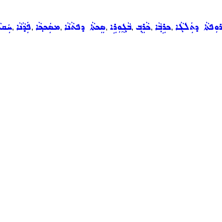
ܘܼܦܬܵܐ ܕܬܲܠܓܵܐ
ܟܪܹܒ݂ܵܐ
ܟܵܪܸܒ݂
ܒܵܓ̰ܘܼܪܹܐ
ܣܸܟܬܵܐ ܕܦܬܵܢܵܐ
ܡܣܲܟܟ݂ܵܐ
ܦܲܕܵܢܵܐ
ܚܲܩܠ
,
,
,
,
,
,
,