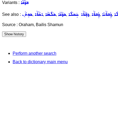
ܒܕܵܢܵܐ
Variants :
ܵܐ
ܕܲܒܪܵܝܵܐ
ܕܲܒܪܵܐ
ܕܒ݂ܵܪܵܐ ܚܲܩܠܵܐ
ܟܕܵܢܵܐ
ܟܠܵܡܵܐ
ܐܟܵܪܵܐ
ܟܘܼܬܵܢ
See also :
,
,
,
,
,
,
,
Source : Oraham, Bailis Shamun
Perform another search
Back to dictionary main menu