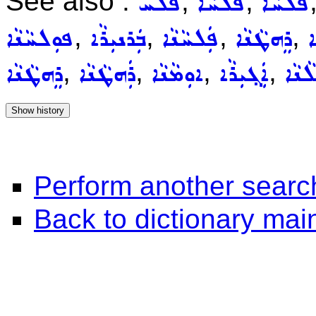
See also :
,
,
ܦܵܠܵܚܵܐ
ܦܠܵܚܵܐ
ܦܠܚ
,
,
,
,
ܐ
ܪܸܗܛܵܢܵܐ
ܦܲܠܚܵܢܵܐ
ܒܲܪܢܝܼܪܵܐ
ܦܘܼܠܚܵܢܵܐ
,
,
,
,
ܵܢܵܐ
ܐܲܓ݂ܝܼܪܵܐ
ܐܘܼܡܵܢܵܐ
ܪܲܗܛܵܢܵܐ
ܪܸܗܛܵܢܵܐ
Perform another searc
Back to dictionary ma