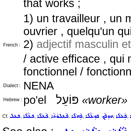
that works ;
1) un travailleur , u
ouvrier , quelqu'un qu
2)
adjectif masculin e
French :
/ active efficace , qui
fonctionnel / fonctionn
NENA
Dialect :
פּוֹעֵל
po'el
«worker»
Hebrew :
ܦܲܥܠܵܐ
ܗܘܼܦܵܟ݂ ܦܘܼܥܵܠܵܐ
ܦܲܗܠܵܐ
ܦܵܥܠܘܿܬܵܐ
ܦܵܥܠܵܐ
ܦܥܵܠܵܐ
ܦܥܠ
Cf.
,
,
,
,
,
,
,