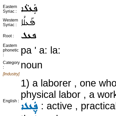
ܦܲܥܠܵܐ
Eastern
Syriac :
ܦܰܥܠܳܐ
Western
Syriac :
ܦܥܠ
Root :
Eastern
pa ' a: la:
phonetic
:
noun
Category
:
[Industry]
1) a laborer , one wh
physical labor , a wor
English :
: active , practical
ܦ̮ܲܥܠܐ