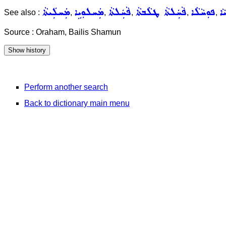
ܵܐ
ܦܘܼܚܵܠܵܐ
ܦܵܚܲܠܬܵܐ ܛܠܵܒܬܵܐ
ܦܵܚܲܠܬܵܐ
ܡܲܚܠܘܼܝܹܐ
ܡܲܚܠܲܝܬܵܐ
See also :
,
,
,
,
,
Source : Oraham, Bailis Shamun
Perform another search
Back to dictionary main menu