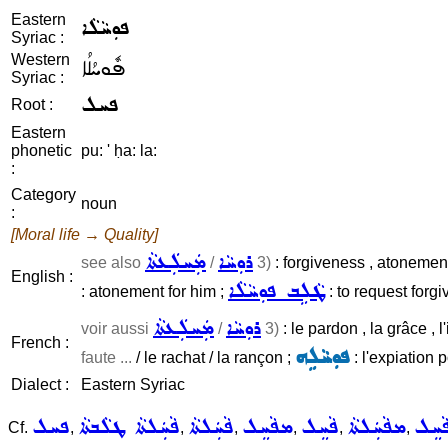
Eastern
ܦܘܼܚܵܠܵܐ
Syriac :
Western
ܦܽܘܚܳܠܳܐ
Syriac :
ܦܚܠ
Root :
Eastern
phonetic
pu: ' ḥa: la:
:
Category
noun
:
[Moral life → Quality]
ܪܘܼܚܵܐ
ܡܲܚܠܲܥܬܵܐ
see also
/
3)
: forgiveness , atonement
English :
ܛܵܠܹܒ ܦܘܼܚܵܠܵܐ
: atonement for him ;
: to request forgi
ܪܘܼܚܵܐ
ܡܲܚܠܲܥܬܵܐ
voir aussi
/
3)
: le pardon , la grâce , 
French :
ܦܘܼܚܵܠܹܗ
faute ...
/ le rachat / la rançon ;
: l'expiation p
Dialect :
Eastern Syriac
ܵܚܸܠ
ܡܦܵܚܲܠܬܵܐ
ܦܵܚܸܠ
ܡܦܵܚܸܠ
ܦܵܚܲܠܬܵܐ
ܦܵܚܲܠܬܵܐ ܛܠܵܒܬܵܐ
ܦܚܠ
Cf.
,
,
,
,
,
,