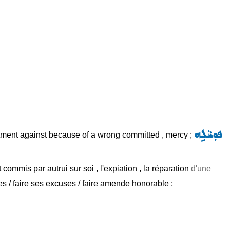
ܦܘܼܚܵܠܹܗ
entment against because of a wrong committed , mercy ;
 commis par autrui sur soi , l'expiation , la réparation
d'une
 / faire ses excuses / faire amende honorable ;