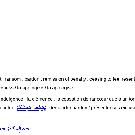
 , ransom , pardon , remission of penalty , ceasing to feel res
veness / to apologize / to apologise ;
l'indulgence , la clémence , la cessation de rancœur due à un tort
ܛܵܠܹܒ ܦܘܼܚܵܠܵܐ
our lui ;
: demander pardon / présenter ses excuses
ܡܸܬܦܲܚܠܵܢܵܐ
ܡܦ
,