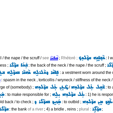
ܬܵܒ݂ܪܸܢܹܗ ܩܕ݂ܵܠܘܼܟ݂
ܩܵܦܝܵܐ
l / the nape / the scruff /
see
;
Rhétoré ;
: I w
ܵܠܵܐ
ܒܲܬ݇ܪ ܩܕܵܠܵܐ
ness ;
: the back of the neck / the nape / the scruff ;
ܦܸܪܩܵܐ ܕܬܵܠܐܠܹܗ ܟܵܗܢܵܐ ܒܩܕܵܠܹܗ ܒܥܸܕܵܢ
: a vestment worn around the n
ܩ
: spasm in the neck , torticollis / wryneck / stiffness of the neck / 
ܫܵܩܸܠ ܥܲܠ ܩܕܵܠܘܼܗܝ
ܛܵܥܸܢ ܥܲܠ ܩܕܵܠܘܼܗܝ
rge of (somebody) ;
/
: to 
ܥܲܠ ܩܕܵܠܘܼܗܝ ܝܼܠܹܗ
ܡܲܬ
: to make responsible for ;
: 1) he is respon
ܥܵܒ݂ܸܕ ܡܸܢ ܩܕܵܠܘܼܗܝ
ܡܲܙܝܸܕ ܒܩܕܵܠܵܐ ܕ
hold back / to check ;
: to outbid ;
ܩܕܵܠܹ̈ܐ
ܩܕܵܠܵܐ
: the bank
of a river
; 4) a bridle , reins ;
plural :
;