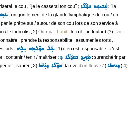
ܩܲܫܝܘܼܬ ܩܕܵܠܵܐ
riserai le cou , "je le casserai ton cou" ;
: "la
ܥܘܼܒܝ
: un gonflement de la glande lymphatique du cou / un
 par le prêtre sur / autour de son cou lors de son service à
 / le torticolis ; 2)
Ourmia
:
habit
: le col , un foulard (?) ,
voir
onnaître , prendre la responsabilité , assumer les torts ,
ܥܲܠ ܩܕܵܠܘܼܗܝ ܝܼܠܹܗ
s torts ;
: 1) il en est responsable , c'est
ܡܲܙܝܸܕ ܒܩܕܵܠܵܐ ܕ
r , contenir / tenir / maîtriser ;
: surenchérir par
ܕܢܗܪܐ
ܩܕܵܠܵܐ ܕܢܲܗܵܪ
pédier , sabrer ; 3)
: la rive
d'un fleuve
/ (
) 4)