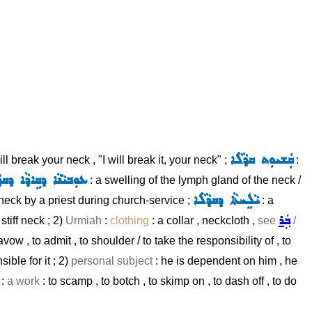
ܩܲܫܝܘܼܬ ܩܕܵܠܵܐ
ill break your neck , "I will break it, your neck" ;
:
ܥܘܼܒܝܵܢܵܐ ܕܩܹܐܕܵܐ ܕܩܕ
: a swelling of the lymph gland of the neck /
ܝܵܠܸܚܬܵܐ ܕܩܕܵܠܵܐ
eck by a priest during church-service ;
: a
ܒܲܪ
stiff neck ; 2)
Urmiah
:
clothing
: a collar , neckcloth ,
see
/
avow , to admit , to shoulder / to take the responsibility of , to
sible for it ; 2)
personal subject
: he is dependent on him , he
:
a work
: to scamp , to botch , to skimp on , to dash off , to do