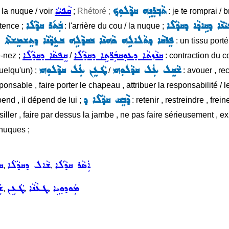
ܬܵܒ݂ܪܸܢܹܗ ܩܕ݂ܵܠܘܼܟ݂
ܩܵܦܝܵܐ
 la nuque / voir
;
Rhétoré ;
: je te romprai / b
ܵܢܵܐ ܕܩܹܐܕܵܐ ܕܩܕܵܠܵܐ
ܒܲܬ݇ܪ ܩܕܵܠܵܐ
nitence ;
: l'arrière du cou / la nuque ;
ܦܸܪܩܵܐ ܕܬܵܠܐܠܹܗ ܟܵܗܢܵܐ ܒܩܕܵܠܹܗ ܒܥܸܕܵܢܵܐ ܕܬܸܫܡܸܫܬܵܐ ܥܹ
: un tissu porté
ܩܢܵܙܬܵܐ ܕܥܘܼܩܒܲܪ̈ܬܹܐ ܕܩܕܵܠܵܐ
ܩܸܦܣܵܐ ܕܩܕܵܠܵܐ
e-nez ;
/
: contraction du cou
ܫܵܩܸܠ ܥܲܠ ܩܕܵܠܘܼܗܝ
ܛܵܥܸܢ ܥܲܠ ܩܕܵܠܘܼܗܝ
uelqu'un) ;
/
: avouer , rec
onsable , faire porter le chapeau , attribuer la responsabilité / le
ܕܵܒܸܩ ܩܕܵܠܵܐ ܕ
pend , il dépend de lui ;
: retenir , restreindre , freine
siller , faire par dessus la jambe , ne pas faire sérieusement , ex
 nuques ;
ܐܲܣܵܪ ܩܕܵܠܵܐ
ܫܵܐܠ ܕܩܕܵܠܵܐ
ܩ
,
,
ܡܲܘܕܘܼܝܹܐ
ܛܥܵܢܵܐ
ܛܵܥܹܢ
ܫܲ
,
,
,