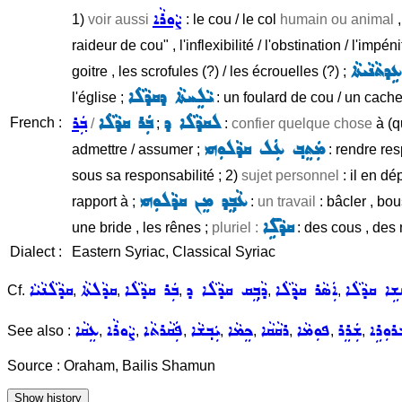
ܨܵܘܪܵܐ
1)
voir aussi
: le cou / le col
humain ou animal
,
raideur de cou" , l'inflexibilité / l'obstination / l'impé
ܕܬܵܢܵܝܬܵܐ
goitre , les scrofules (?) / les écrouelles (?) ;
ܝܵܠܸܚܬܵܐ ܕܩܕܵܠܵܐ
l'église ;
: un foulard de cou / un cach
ܠܩܕܵܠܵܐ ܕ
ܒܲܪ ܩܕܵܠܵܐ
ܒܲܪ
French :
/
;
:
confier quelque chose
à (q
ܡܲܬܸܒ݂ ܥܲܠ ܩܕܵܠܘܼܗܝ
admettre / assumer ;
: rendre resp
sous sa responsabilité ; 2)
sujet personnel
: il en dé
ܥܵܒ݂ܸܕ ܡܸܢ ܩܕܵܠܘܼܗܝ
rapport à ;
:
un travail
: bâcler , bou
ܩܕܵܠܹ̈ܐ
une bride , les rênes ;
pluriel :
: des cous , des
Dialect :
Eastern Syriac, Classical Syriac
ܫܹܐ ܩܕܵܠܵܐ
ܐܲܣܵܪ ܩܕ݂ܵܠܵܐ
ܕܵܒ݂ܸܩ ܩܕܵܠܵܐ ܕ
ܒܲܪ ܩܕܵܠܵܐ
ܩܕܵܠܬܵܐ
ܩܕܵܠܵܢܵܝܵܐ
Cf.
,
,
,
,
,
ܪܘܼܪܹܐ
ܫܲܪܸܪ
ܦܘܼܡܵܐ
ܪܩܵܩܵܐ
ܟܸܡܵܐ
ܝܲܒ݂ܫܵܐ
ܦܲܩܵܪܬܵܐ
ܨܵܘܪܵܐ
ܥܸܩܵܐ
See also :
,
,
,
,
,
,
,
,
Source : Oraham, Bailis Shamun