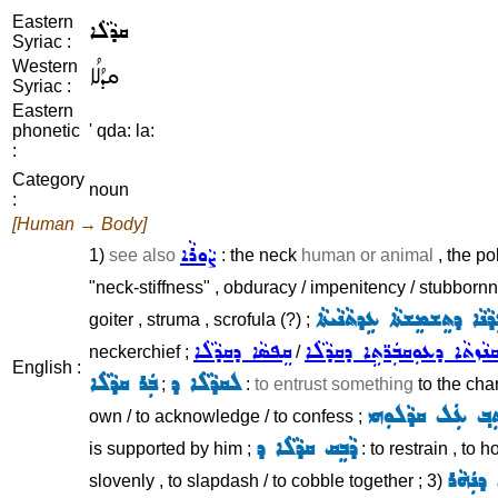
Eastern
ܩܕܵܠܵܐ
Syriac :
Western
ܩܕܳܠܳܐ
Syriac :
Eastern
phonetic
' qda: la:
:
Category
noun
:
[Human → Body]
ܨܵܘܪܵܐ
1)
see also
: the neck
human or animal
, the pol
"neck-stiffness" , obduracy / impenitency / stubborn
ܵܐ ܕܬܸܫܡܸܫܬܵܐ ܥܹܕܬܵܢܵܝܬܵܐ
goiter , struma , scrofula (?) ;
ܢܵܙܬܵܐ ܕܥܘܼܩܒܲܪ̈ܬܹܐ ܕܩܕܵܠܵܐ
ܩܸܦܣܵܐ ܕܩܕܵܠܵܐ
neckerchief ;
/
English :
ܠܩܕܵܠܵܐ ܕ
ܒܲܪ ܩܕܵܠܵܐ
;
:
to entrust something
to the cha
ܸܒ݂ ܥܲܠ ܩܕܵܠܘܼܗܝ
own / to acknowledge / to confess ;
ܕܵܒܸܩ ܩܕܵܠܵܐ ܕ
is supported by him ;
: to restrain , to 
 ܕܢܲܗܵܪ
slovenly , to slapdash / to cobble together ; 3)