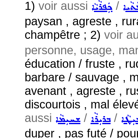
1)
voir aussi
/
ܬܵܝܐ
ܟܲܦܪܵܝܵܐ
paysan , agreste , rur
champêtre ; 2)
voir a
personne, usage, mani
éducation / fruste , ru
barbare / sauvage , m
avenant , agreste , rus
discourtois , mal élevé
aussi
/
/
ܼܛܵܐ
ܒܪܝܼܪܵܐ
ܫܚܝܼܡܵܐ
duper , pas futé / pour