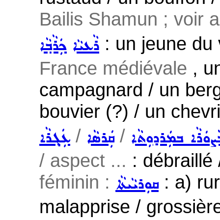
Bailis Shamun ; voir 
: un jeune du v
ܪܵܥܝܵܐ
ܟܲܪܵܒ݂ܵܐ
France médiévale
, u
campagnard / un berg
bouvier (?) / un chevri
/
/
ܵܨܘܿܪܵܐ ܒܡܲܪܕܘܼܬܵܐ
ܩܲܪܣܵܐ
ܥܲܓ݂ܪܵܐ
/ aspect ...
: débraillé 
féminin :
: a) ru
ܩܘܼܪܝܵܝܬܵܐ
malapprise / grossière