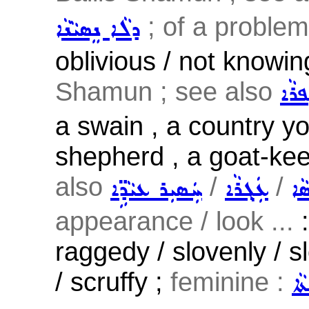
; of a problem 
ܕܠܵܐ ܢܸܣܝܵܢܵܐ
oblivious / not knowin
Shamun ; see also
ܦܪܵܐ
a swain , a country you
shepherd , a goat-kee
also
/
/
ܵܐ
ܥܲܓ݂ܪܵܐ
ܚܲܣܝܼܪ ܥܝܵܕܹ̈ܐ
appearance / look ...
:
raggedy / slovenly / s
/ scruffy ;
feminine :
ܵܐ