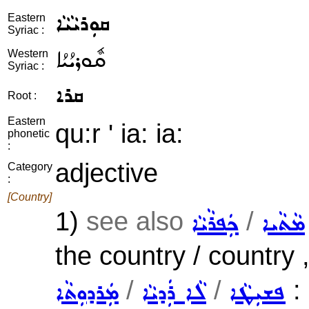
ܩܘܼܪܝܵܝܵܐ
Eastern
Syriac :
ܩܽܘܪܝܳܝܳܐ
Western
Syriac :
ܩܪܐ
Root :
Eastern
qu:r ' ia: ia:
phonetic
:
adjective
Category
:
[Country]
1)
see also
/
ܡܵܬܵܝܐ
ܟܲܦܪܵܝܵܐ
the country / country ,
/
/
:
ܦܫܝܼܛܵܐ
ܠܵܐ ܪܲܕܝܵܐ
ܡܲܪܕܘܼܬܵܐ