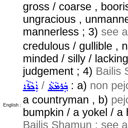
gross / coarse , booris
ungracious , unmanner
mannerless ; 3)
see 
credulous / gullible , 
minded / silly / lack
judgement ; 4)
Bailis
/
: a)
non pej
ܒܲܪܡܵܬܵܐ
ܐܲܟܵܪܵܐ
a countryman , b)
pej
English :
bumpkin / a yokel / a hi
Bailis Shamun ; see 