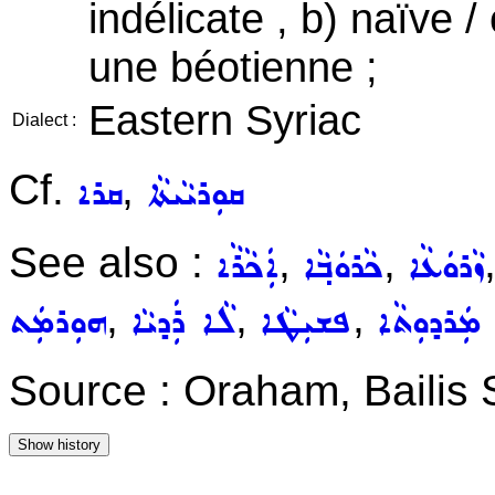
indélicate , b) naïve /
une béotienne ;
Eastern Syriac
Dialect :
Cf.
,
ܩܘܼܪܝܵܝܬܵܐ
ܩܪܐ
See also :
,
,
ܙܵܪܘܿܥܵܐ
ܟܵܪܘܿܒ݂ܵܐ
ܐܲܟܵܪܵܐ
,
,
,
ܡܲܪܕܘܼܬܵܐ
ܦܫܝܼܛܵܐ
ܠܵܐ ܪܲܕܝܵܐ
ܗܘܼܪܡܲܬ
Source : Oraham, Bailis