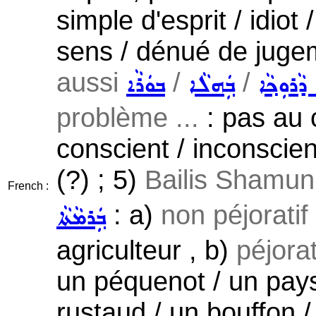
simple d'esprit / idio
sens / dénué de juge
aussi
/
/
ܕܵܪܘܼܟ݂ܵܐ
ܒܲܗܠܵܐ
ܒܘܿܪܵܐ
problème ...
: pas au 
conscient / inconscien
(?) ; 5)
Bailis Shamun 
French :
: a)
non péjoratif
ܒܲܪܡܵܬܵܐ
agriculteur , b)
péjora
un péquenot / un pays
rustaud / un bouffon /