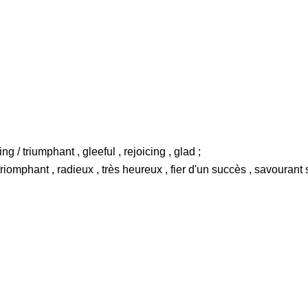
ing / triumphant , gleeful , rejoicing , glad ;
 , triomphant , radieux , très heureux , fier d'un succès , savoura