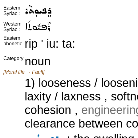
ܪܸܦܝܘܼܬܵܐ
Eastern
Syriac :
ܪܶܦܝܽܘܬܳܐ
Western
Syriac :
Eastern
rip ' iu: ta:
phonetic
:
noun
Category
:
[Moral life → Fault]
1) looseness / loosen
laxity / laxness , sof
cohesion ,
engineerin
clearance between c