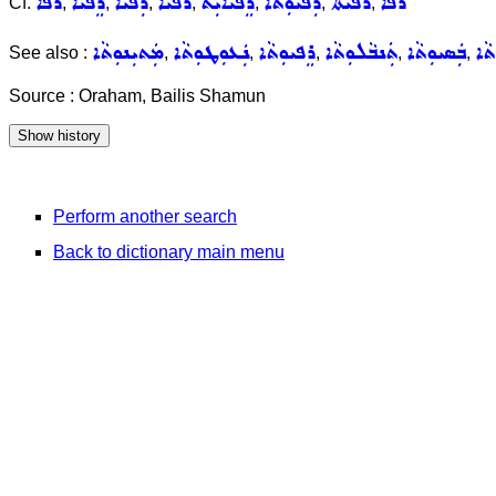
ܪܦܵܐ
ܪܦܵܝܬܵܐ
ܪܲܦܝܘܼܬܵܐ
ܪܸܦܝܵܐܝܼܬ
ܪܦܵܝܵܐ
ܪܲܦܝܵܐ
ܪܸܦܝܵܐ
ܪܦܐ
Cf.
,
,
,
,
,
,
,
ܵܐ
ܒܲܣܝܘܼܬܵܐ
ܬܲܢܒܵܠܘܼܬܵܐ
ܪܸܦܝܘܼܬܵܐ
ܢܲܥܘܼܛܘܼܬܵܐ
ܡܲܬܝܼܢܘܼܬܵܐ
See also :
,
,
,
,
,
Source : Oraham, Bailis Shamun
Perform another search
Back to dictionary main menu