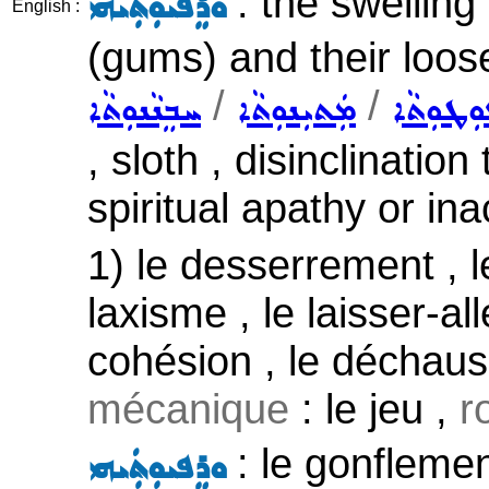
: the swelling
ܘܪܸܦܝܘܼܬܲܝܗܝ
English :
(gums) and their loos
/
/
ܘܼܛܘܼܬܵܐ
ܡܲܬܝܼܢܘܼܬܵܐ
ܚܒܸܢܵܢܘܼܬܵܐ
, sloth , disinclination
spiritual apathy or inac
1) le desserrement , le
laxisme , le laisser-al
cohésion , le décha
mécanique
: le jeu ,
r
: le gonflemen
ܘܪܸܦܝܘܼܬܲܝܗܝ