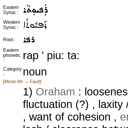
ܪܲܦܝܘܼܬܵܐ
Eastern
Syriac :
ܪܰܦܝܽܘܬܳܐ
Western
Syriac :
ܪܦܐ
Root :
Eastern
rap ' piu: ta:
phonetic
:
noun
Category
:
[Moral life → Fault]
1)
Oraham
: looseness
fluctuation (?) , laxit
, want of cohesion ,
e