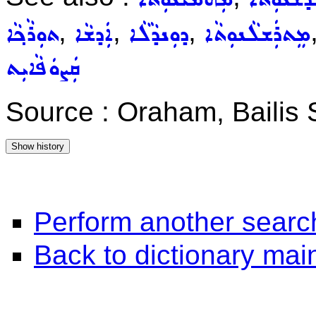
,
,
,
ܡܸܬܪܲܫܠܵܢܘܼܬܵܐ
ܕܘܼܢܕܵܠܵܐ
ܐܲܕܫܵܐ
ܬܘܼܪܵܟ݂ܵܐ
ܩܲܨܘܿܦܵܐܝܼܬ
Source : Oraham, Bailis
Perform another searc
Back to dictionary ma