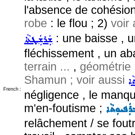
l'absence de cohésio
robe
: le flou ; 2)
voir
: une baisse , u
ܫܲܪܫܲܛܬܵܐ
fléchissement , un a
terrain ...
,
géométrie .
Shamun ; voir aussi
ܵܐ
French :
négligence , le manqu
m'en-foutisme ;
ܲܦܝܘܼܬܵܐ
relâchement / se foutr