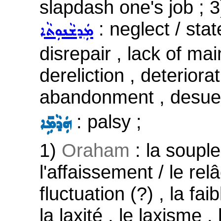
slapdash one's job ; 
: neglect / stat
ܡܲܕܫܵܢܘܼܬܵܐ
disrepair , lack of mai
dereliction , deteriora
abandonment , desue
: palsy ;
ܗܲܕܵܡܹ̈ܐ
1)
Oraham
: la souple
l'affaissement / le rel
fluctuation (?) , la fai
la laxité , le laxisme ,