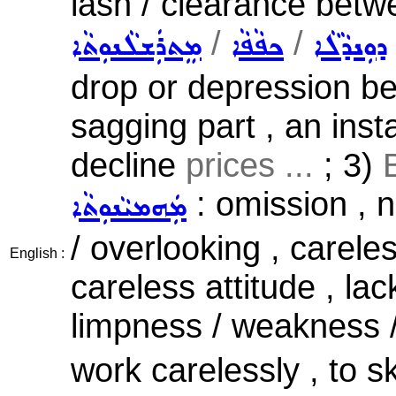
lash / clearance bet
/
/
ܕܘܼܢܕܵܠܵܐ
ܟܦܵܦܵܐ
ܡܸܬܪܲܫܠܵܢܘܼܬܵܐ
drop or depression be
sagging part , an ins
decline
prices ...
; 3)
: omission , n
ܡܲܗܡܝܵܢܘܼܬܵܐ
/ overlooking , carele
English :
careless attitude , lac
limpness / weakness / 
work carelessly , to sk