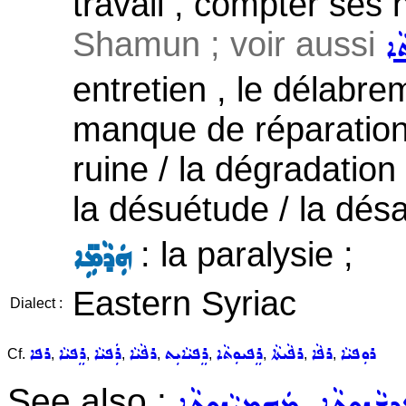
travail , compter ses 
Shamun ; voir aussi
ܵܐ
entretien , le délabrem
manque de réparation 
ruine / la dégradation 
la désuétude / la désa
: la paralysie ;
ܗܲܕܵܡܹ̈ܐ
Eastern Syriac
Dialect :
ܪܘܼܦܝܵܐ
ܪܦܵܐ
ܪܦܵܝܬܵܐ
ܪܸܦܝܘܼܬܵܐ
ܪܸܦܝܵܐܝܼܬ
ܪܦܵܝܵܐ
ܪܲܦܝܵܐ
ܪܸܦܝܵܐ
ܪܦܐ
Cf.
,
,
,
,
,
,
,
,
See also :
,
ܕܫܵܢܘܼܬܵܐ
ܡܲܗܡܝܵܢܘܼܬܵܐ