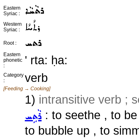
ܪܬܵܚܵܐ
Eastern
Syriac :
ܪܬܳܚܳܐ
Western
Syriac :
ܪܬܚ
Root :
Eastern
' rta: ḥa:
phonetic
:
verb
Category
:
[Feeding → Cooking]
1)
intransitive verb ; 
: to seethe , to be i
ܪܵܬܹܚ
to bubble up , to sim