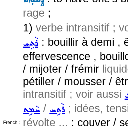
rage
;
1)
verbe intransitif ; 
: bouillir à demi , 
ܪܵܬܹܚ
effervescence , bouill
/ mijoter / frémir
liqui
pétiller / mousser / ê
intransitif ; voir aussi
ܥ
/
; idées, tens
ܪܵܬܹܚ
ܚܵܡܹܬ
révolte ...
: couver / s
French :