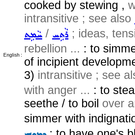
cooked by stewing ,
w
intransitive ; see also
/
; ideas, tens
ܪܵܬܹܚ
ܚܵܡܹܬ
rebellion ...
: to simmer
English :
of incipient developme
3)
intransitive ; see a
with anger ...
: to stea
seethe / to boil
over an
simmer with indignatio
: to have one's b
ܕܸܡܘܼܗܝ