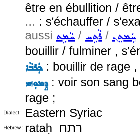
être en ébullition / ê
...
: s'échauffer / s'ex
aussi
/
/
ܚܲܡܬܸܢ
ܪܵܬܹܚ
ܚܵܡܹܬ
bouillir / fulminer , s
: bouillir de rage 
ܟܲܪܒܵܐ
: voir son sang bou
ܕܸܡܘܼܗܝ
rage ;
Eastern Syriac
Dialect :
רתח
rataḥ
Hebrew :