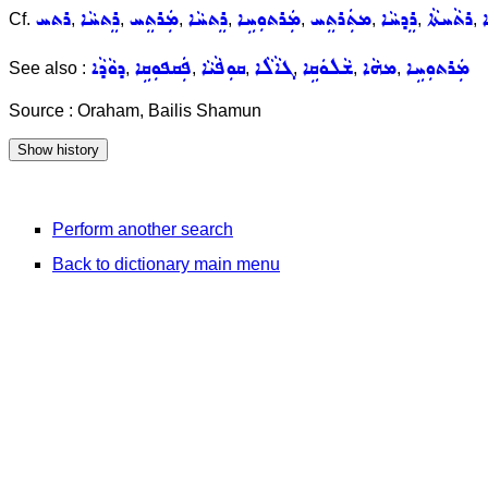
ܪܬܵܚܬܵܐ
ܪܸܕܚܵܐ
ܡܬܲܪܬܸܚ
ܡܲܪܬܘܼܚܹܐ
ܪܸܬܚܵܐ
ܡܲܪܬܸܚ
ܪܸܬܚܵܐ
ܪܬܚ
Cf.
,
,
,
,
,
,
,
,
ܡܲܪܬܘܼܚܹܐ
ܡܗܵܐ
ܫܵܠܘܿܩܹܐ
ܓܐܵܠܵܐ
ܩܘܼܦܵܝܵܐ
ܦܲܩܦܘܼܩܹܐ
ܕܘܵܕܵܐ
See also :
,
,
,
,
,
,
Source : Oraham, Bailis Shamun
Perform another search
Back to dictionary main menu