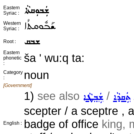
ܫܲܒܘܼܩܬܵܐ
Eastern
Syriac :
ܫܰܒܽܘܩܬܳܐ
Western
Syriac :
ܫܒܩ
Root :
Eastern
ša ' wu:q ta:
phonetic
:
noun
Category
:
[Government]
1)
see also
/
ܬܲܩܕܵܐ
ܫܲܒ݂ܛܵܐ
scepter / a sceptre , 
badge of office
king, m
English :