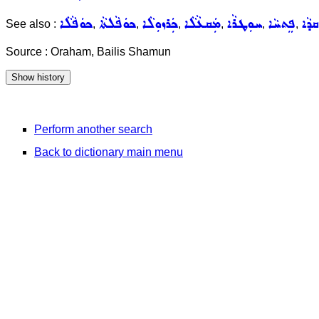
ܩܕܵܐ
ܦܸܬܚܵܐ
ܚܘܼܛܪܵܐ
ܡܲܩܥܵܠܵܐ
ܟܲܪܙܘܼܠܵܐ
ܟܘܿܦܵܠܬܵܐ
ܟܘܿܦܵܠܵܐ
See also :
,
,
,
,
,
,
Source : Oraham, Bailis Shamun
Perform another search
Back to dictionary main menu