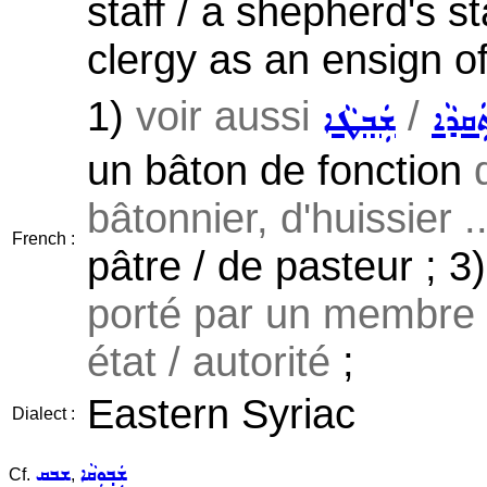
staff / a shepherd's st
clergy as an ensign of 
1)
voir aussi
/
ܲܩܕܵܐ
ܫܲܒ݂ܛܵܐ
un bâton de fonction
bâtonnier, d'huissier ..
French :
pâtre / de pasteur ; 3
porté par un membre
état / autorité
;
Eastern Syriac
Dialect :
ܫܲܒ݂ܘܼܩܵܐ
ܫܒܩ
Cf.
,