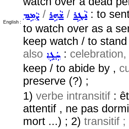
watch over a dead pe
/
/
: to sent
ܢܵܛܹܪ
ܫܵܗܹܪ
ܨܵܡܹܡ
English :
to watch over as a sen
keep watch / to stand
also
:
celebration, 
ܚܲܓܹܐ
keep / to abide by ,
cu
preserve (?) ;
1)
verbe intransitif
: êt
attentif , ne pas dormi
mort ...) ; 2)
transitif 