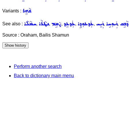
ܫܵܗܸܪ
Variants :
ܕܵܒܹܩ
ܙܲܝܘܼܚܹܐ
ܙܲܝܸܚ
ܥܲܕܥܘܼܕܹܐ
ܥܲܕܥܸܕ
ܨܵܡܹܡ
ܢܛܵܪܵܐ
ܚܡܵܠܵܐ
See also :
,
,
,
,
,
,
,
Source : Oraham, Bailis Shamun
Perform another search
Back to dictionary main menu