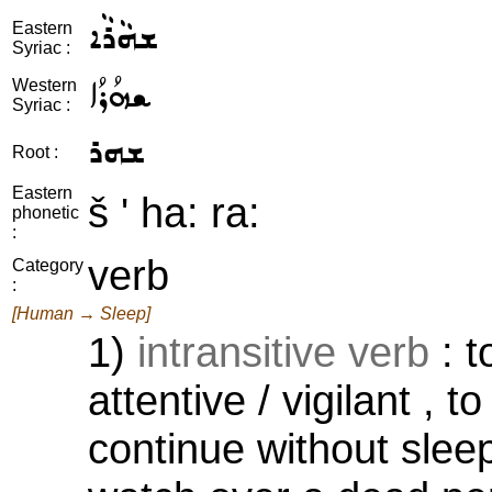
ܫܗܵܪܵܐ
Eastern
Syriac :
ܫܗܳܪܳܐ
Western
Syriac :
ܫܗܪ
Root :
Eastern
š ' ha: ra:
phonetic
:
verb
Category
:
[Human → Sleep]
1)
intransitive verb
: t
attentive / vigilant , t
continue without sleep