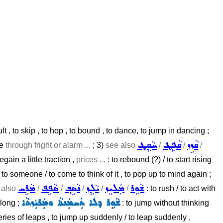
ult , to skip , to hop , to bound , to dance, to jump in dancing ;
ܩܵܙܹܙ
ܩܵܦܹܛ
ܚܵܩܹܛ
de
through fright or alarm ...
; 3)
see also
/
/
/
gain a little traction ,
prices ...
: to rebound (?) / to start rising
 to someone / to come to think of it , to pop up to mind again ;
ܫܵܘܹܪ
ܡܲܠܝܸܙ
ܝܵܠܹܙ
ܢܵܣܹܒ݂
ܣܵܦܹܦ
ܡܵܪܹܚ
e also
/
/
/
/
/
: to rush / to act with
ܫܵܘܹܪ ܕܠܐ ܬܲܚܡܲܢܬܵܐ ܘܡܲܪܝܲܙܬܵܐ
dlong ;
: to jump without thinking
series of leaps , to jump up suddenly / to leap suddenly ,