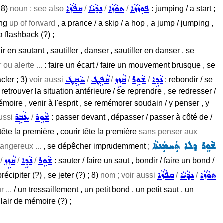
ܦܘܼܙܵܙܵܐ
ܬܘܵܙܵܐ
ܢܕܵܝܵܐ
ܩܦܵܙܵܐ
; 8)
noun ; see also
/
/
/
: jumping / a start ;
ing
up of forward
, a prance / a skip / a hop , a jump / jumping ,
a flashback (?) ;
r en sautant , sautiller , danser , sautiller en danser , se
ou alerte ...
: faire un écart / faire un mouvement brusque , se
ܢܵܕܹܐ
ܫܵܘܹܪ
ܩܵܙܹܙ
ܩܵܦܹܛ
ܚܵܩܹܛ
âcler ; 3)
voir aussi
/
/
/
/
: rebondir / se
 retrouver la situation antérieure / se reprendre , se redresser /
émoire , venir à l'esprit , se remémorer soudain / y penser , y
ܫܵܘܹܪ
ܥܵܒܹܪ
aussi
/
: passer devant , dépasser / passer à côté de /
 tête la première , courir tête la première
sans penser aux
ܫܵܘܹܪ ܕܠܐ ܬܲܚܡܲܢܬܵܐ
angereux ...
, se dépêcher imprudemment ;
ܫܵܘܹܪ
ܢܵܕܹܐ
ܩܵܙܹܙ
/
/
/
: sauter / faire un saut , bondir / faire un bond /
ܬܘܵܙܵܐ
ܢܕܵܝܵܐ
ܩܦܵܙܵܐ
cipiter (?) , se jeter (?) ; 8)
nom ; voir aussi
/
/
 ...
/ un tressaillement , un petit bond , un petit saut , un
clair de mémoire (?) ;