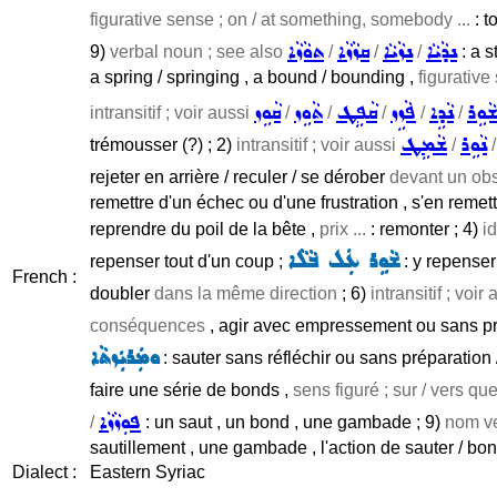
figurative sense ; on / at something, somebody ...
: t
ܢܕܵܝܵܐ
ܢܙܵܝܵܐ
ܩܙܵܙܵܐ
ܬܘܵܙܵܐ
9)
verbal noun ; see also
/
/
/
: a s
a spring / springing , a bound / bounding ,
figurative
ܵܘܹܪ
ܢܵܕܹܐ
ܦܵܙܹܙ
ܩܵܦܹܛ
ܬܵܘܹܙ
ܩܵܘܹܙ
intransitif ; voir aussi
/
/
/
/
/
ܢܵܘܹܪ
ܫܵܡܹܛ
trémousser (?) ; 2)
intransitif ; voir aussi
/
rejeter en arrière / reculer / se dérober
devant un obst
remettre d'un échec ou d'une frustration , s'en remett
reprendre du poil de la bête ,
prix ...
: remonter ; 4)
id
ܫܵܘܹܪ ܥܲܠ ܒܵܠܵܐ
repenser tout d'un coup ;
: y repenser 
French :
doubler
dans la même direction
; 6)
intransitif ; voir
conséquences
, agir avec empressement ou sans prép
ܘܡܲܪܝܲܙܬܵܐ
: sauter sans réfléchir ou sans préparation /
faire une série de bonds ,
sens figuré ; sur / vers qu
ܦܘܼܙܵܙܵܐ
/
: un saut , un bond , une gambade ; 9)
nom ve
sautillement , une gambade , l'action de sauter / bon
Dialect :
Eastern Syriac