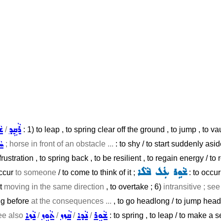
ܪܵܩܹܕ
ܫܵ
/
: 1) to leap , to spring clear off the ground , to jump , to va
ܚܵ
; horse in front of an obstacle ...
: to shy / to start suddenly asi
ustration , to spring back , to be resilient , to regain energy / to re
ܫܵܘܹܪ ܥܲܠ ܒܵܠܵܐ
occur
to someone
/ to come to think of it ;
: to occur
st
moving in the same direction
, to overtake ; 6)
intransitive ; se
ing before
at the consequences ...
, to go headlong / to jump hea
ܫܵܘܹܪ
ܢܵܕܹܐ
ܩܵܙܹܙ
ܬܵܘܹܙ
ܢܵܙܹܐ
see also
/
/
/
/
: to spring , to leap / to make a 