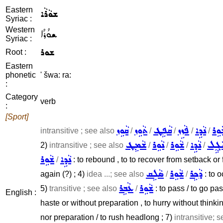
Eastern
ܫܘܵܪܵܐ
Syriac :
Western
ܫܘܳܪܳܐ
Syriac :
ܫܘܪ
Root :
Eastern
phonetic
' šwa: ra:
:
Category
verb
:
[Sport]
ܘܹܪ
ܢܵܕܹܐ
ܦܵܙܹܙ
ܩܵܦܹܛ
ܬܵܘܹܙ
ܩܵܘܹܙ
intransitive ; see also
/
/
/
/
/
ܓ̰ܹܠ
ܢܵܕܹܐ
ܫܵܘܹܪ
ܢܵܘܹܪ
ܫܵܡܹܛ
2)
intransitive ; see also
/
/
/
/
ܢܵܕܹܐ
ܫܵܘܹܪ
/
: to rebound , to to recover from setback or fr
ܕܵܟܹܪ
ܫܵܘܹܪ
ܣܵܠܹܩ
again (?) ; 4)
idea ...; see also
/
/
: to 
ܫܵܘܹܪ
ܥܵܒܹܪ
5)
transitive ; see also
/
: to pass / to go pa
English :
haste or without preparation , to hurry without think
nor preparation / to rush headlong ; 7)
intransitive; 