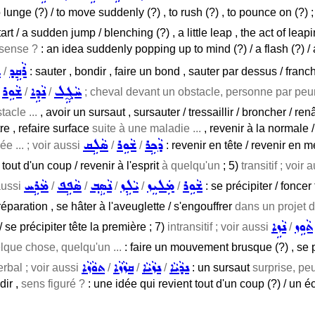
o lunge (?) / to move suddenly (?) , to rush (?) , to pounce on (?) 
tart / a sudden jump / blenching (?) , a little leap , the act of leap
 sense ?
: an idea suddenly popping up to mind (?) / a flash (?) / 
ܪܵܩܹܕ
ܫ
/
: sauter , bondir , faire un bond , sauter par dessus / franchi
ܚܵܓ̰ܹܠ
ܢܵܕܹܐ
ܫܵܘܹܪ
/
/
/
; cheval devant un obstacle, personne par peur 
acle ...
, avoir un sursaut , sursauter / tressaillir / broncher / ren
re , refaire surface
suite à une maladie ...
, revenir à la normale /
ܕܵܟܹܪ
ܫܵܘܹܪ
ܣܵܠܹܩ
ée ... ; voir aussi
/
/
: revenir en tête / revenir en m
tout d'un coup / revenir à l'esprit
à quelqu'un
; 5)
transitif ; voir 
ܫܵܘܹܪ
ܡܲܠܝܸܙ
ܝܵܠܹܙ
ܢܵܣܹܒ݂
ܣܵܦܹܦ
ܡܵܪܹܚ
 aussi
/
/
/
/
/
: se précipiter / foncer
aration , se hâter à l'aveuglette / s'engouffrer
dans un projet d
ܬܵܘܹܙ
ܢܵܙܹܐ
 se précipiter tête la première ; 7)
intransitif ; voir aussi
/
elque chose, quelqu'un ...
: faire un mouvement brusque (?) , se pré
ܢܕܵܝܵܐ
ܢܙܵܝܵܐ
ܩܙܵܙܵܐ
ܬܘܵܙܵܐ
rbal ; voir aussi
/
/
/
: un sursaut
surprise, peur
dir ,
sens figuré ?
: une idée qui revient tout d'un coup (?) / un é