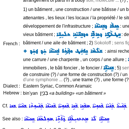
arrangement of parts in a body
soil, molecule ...
(?) ;
1) un bâtiment , une construction / une bâtisse / un bâ
attenantes , les lieux / les locaux / la propriété / le si
ܟܸܢܦܵܐ ܕܒܸܢܝܵܢܵܐ
développement de l'infrastructure ;
: une
ܩܸܛܥܵܛܹ̈ܐ ܕܟܹܐܦܹ̈ܐ ܘܕܒܸܢ̈ܝܵܢܹܐ ܬܠܝܼܚܹ̈ܐ
vieux bâtiment ;
: de
bâtiment / une aile de bâtiment ; 2)
Sokoloff ; sens f
French :
ܫܠܵܡܵܐ ܢܸܪܗܲܛ ܘܒ݂ܵܬ݂ܲܪ ܒܸ݁ܢܝܵܢܵܐ ܚܲܕ݂ ܕ݁ܚܲܕ݂ ܀
: ainsi rech
une carrure / une charpente , un corps / une allure ;
ܒܸܢܝܵܢܹ̈ܐ
immobiliers , le bâti foncier , le foncier /
; 5)
sen
de construire (?) / une forme de construction (?) / un
d'une symphonie ...
(?) , une trame (?) , une forme (
Dialect :
Eastern Syriac, Common Aramaic
בִּנְיָן
Hebrew :
bin'yan
«a building»
«un bâtiment »
ܒܲܢܵܝܬܵܐ
ܒܲܢܵܝܵܐ
ܒܵܢܘܼܝܵܐ
ܡܒܵܢܹܐ
ܒܵܢܹܐ
ܒܵܢܘܼܝܵܐ
ܒܵܢܝܵܢܵܐ
ܒܲܢܵܝܘܼܬܵܐ
ܒܢܵܝܵܐ
ܒܢܐ
Cf.
,
,
,
,
,
,
,
,
,
,
ܩܸܢܝܵܢܹ̈ܐ ܠܵܐ ܡܸܬܬܙܝܼܥܵܢܹ̈ܐ
ܕܵܪܵܬܹ̈ܐ
ܡܘܼܠܟܵܢܵܐ
ܩܸܢܝܵܢܵܐ
See also :
,
,
,