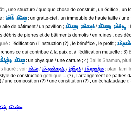
ti , une structure / quelque chose de construit , un édifice , un l
ܒܹܢܝܵܢܵܐ ܪܵܡܵܐ
te ;
: un gratte-ciel , un immeuble de haute taille / une 
ܨܘܼܪܬܵܐ ܕܒܸܢܝܵܢܵܐ
ܪܘܼܫܡܵܐ ܕܒܸܢܝܵܢܵܐ
 aile de bâtiment / un pavillon ;
/
: 
s débris de pierres et de bâtiments démolis / en ruines , des dé
ܵܢܘܼܬ݂ܵܐ
iguré
: l'édification / l'instruction (?) , le bénéfice , le profit ;
erchons ce qui contribue à la paix et à l'édification mutuelle ; 3)
B
ܒܸܢܝܵܢܵܐ ܕܦܲܓ݂ܪܵܐ
: un physique / une carrure ; 4)
Bailis Shamun, pluri
ܡܪܲܟܒ݂ܘܼܬܵܐ
ܪܘܼܟܵܒ݂ܵܐ
ܓܘܼܫܡܵܢܘܼܬܵܐ
ܩܝܵܡܵܐ
s figuré ; voir
/
/
/
; plan, famill
 style de construction
gothique ...
(?) , l'arrangement de parties 
?) / une composition (?) / une constitution (?) , un échafaudage
d'
ܡܒܲܢܝܵܢܵܐ
ܒܲܢܵܐ
,