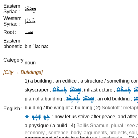
Eastern
ܒܸܢܝܵܢܵܐ
Syriac :
Western
ܒܶܢܝܳܢܳܐ
Syriac :
ܒܢܝ
Root :
Eastern
phonetic
bin ' ia: na:
:
Category
noun
:
[City → Buildings]
1) a building , an edifice , a structure / something c
ܢܵܐ ܬܲܚܬܵܝܵܐ
ܒܹܢܝܵܢܵܐ ܬܲܚܬܵܝܵܐ
skyscraper ;
: infrastructure ;
ܹܐ
ܒܸܢܝܵܢܵܐ ܥܲܬܝܼܩܵܐ
plan of a building ;
: an old building ;
building / the wing of a building ; 2)
Sokoloff
:
metap
English :
ܚܲܕ݂ ܕ݁ܚܲܕ݂ ܀
: now let us strive after peace, and after
a physique / a build ; 4)
Bailis Shamun, plural : see 
economy , sentence, body, arguments, projects, soil