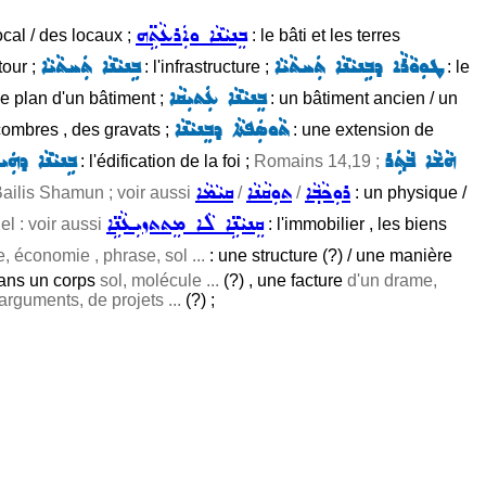
ܒܸܢܝܵܢܵܐ ܘܐܲܪܥܵܬܹ̈ܗ
ocal / des locaux ;
: le bâti et les terres
ܛܘܼܘܵܪܵܐ ܕܒܹܢܝܵܢܵܐ ܬܲܚܬܵܝܵܐ
ܒܹܢܝܵܢܵܐ ܬܲܚܬܵܝܵܐ
tour ;
: l'infrastructure ;
: le
ܒܸܢܝܵܢܵܐ ܥܲܬܝܼܩܵܐ
le plan d'un bâtiment ;
: un bâtiment ancien / un
ܬܵܘܣܲܦܬܵܐ ܕܒܸܢܝܵܢܵܐ
combres , des gravats ;
: une extension de
ܗܵܫܵܐ ܒ݁ܵܬ݂ܲܪ
ܒܹܢܝܵܢܵܐ ܕܗܲܝܡ
: l'édification de la foi ;
Romains 14,19 ;
ܪܘܼܟܵܒ݂ܵܐ
ܬܘܼܩܵܢܵܐ
ܩܝܵܡܵܐ
ailis Shamun ; voir aussi
/
/
: un physique /
ܩܸܢܝܵܢܹ̈ܐ ܠܵܐ ܡܸܬܬܙܝܼܥܵܢܹ̈ܐ
el : voir aussi
: l'immobilier , les biens
e, économie , phrase, sol ...
: une structure (?) / une manière
dans un corps
sol, molécule ...
(?) , une facture
d'un drame,
arguments, de projets ...
(?) ;