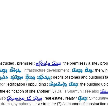
ܒܸܢܝܵܢܵܐ ܘܐܲܪܥܵܬܹ̈ܗ
onstructed , premises ;
: the premises / a site / prop
ܟܸܢܦܵܐ ܕܒܸܢܝܵܢܵܐ
ܛܘܼܘܵܪܵܐ ܕܒܹܢܝܵ
:
infrastructure development
;
: the win
ܩܸܛܥܵܛܹ̈ܐ ܕܟܹܐܦܹ̈ܐ ܘܕܒܸܢ̈ܝܵܢܹܐ ܬܠܝܼܚ̈
: debris of stones and buildings f
ܒܹܢܝܵܢܵܐ ܕܗܲܝܡܵܢܘܼܬ݂ܵܐ
hor
: edification / upbuilding ;
: the building up o
ܝܵܡܵܐ
 the edification of one another ; 3)
Bailis Shamun ; see also
ܒܸܢܝܵܢܹ̈ܐ
ܩܸܢܝܵܢܹ̈ܐ ܠܵܐ ܡܸܬܬܙܝܼܥܵܢܹ̈ܐ
also
: real estate / realty /
; 5)
figurati
, drama, symphony ...
: a structure (?) / a manner of construction 