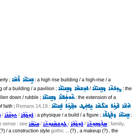
ܒܹܢܝܵܢܵܐ ܪܵܡܵܐ
erty ;
: a high rise building / a high-rise / a
ܨܘܼܪܬܵܐ ܕܒܸܢܝܵܢܵܐ
ܪܘܼܫܡܵܐ ܕܒܸܢܝܵܢܵܐ
g of a building / a pavilion ;
/
: the
ܬܵܘܣܲܦܬܵܐ ܕܒܸܢܝܵܢܵܐ
allen down / rubble ;
: the extension of a
ܗܵܫܵܐ ܒ݁ܵܬ݂ܲܪ ܫܠܵܡܵܐ ܢܸܪܗܲܛ ܘܒ݂ܵܬ݂ܲܪ ܒܸ݁ܢܝܵܢܵܐ
f faith ;
Romans 14,19 ;
ܒܸܢܝܵܢܵܐ ܕܦܲܓ݂ܪܵܐ
ܪܘܼܟܵܒ݂ܵܐ
ܬܘܼܩܵܢܵܐ
ܩ
/
/
: a physique / a build / a figure ;
:
ܡܪܲܟܒ݂ܘܼܬܵܐ
ܪܘܼܟܵܒ݂ܵܐ
ܓܘܼܫܡܵܢܘܼܬܵܐ
ܩܝܵܡܵܐ
ve sense ; see
/
/
/
; family,
(?) / a construction style
gothic ...
(?) , a makeup (?) , the