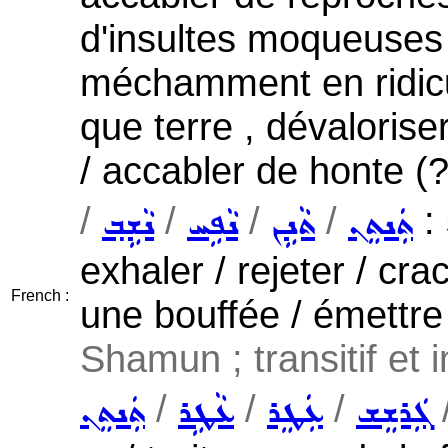
d'insultes moqueuses , 
méchamment en ridicul
que terre , dévaloriser
/ accabler de honte (?
/
/
/
/
: 
ܬܲܢܬܸܢ
ܬܵܢܹܢ
ܢܵܦܹܚ
ܢܵܫܹܒ݂
exhaler / rejeter / cr
French :
une bouffée / émettre
Shamun ; transitif et i
/
/
/
ܓܲܪܫܸܫ
ܥܲܛܸܪ
ܥܵܛܹܪ
ܬܲܢܬܸܢ