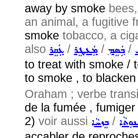
away by smoke
bees,
an animal, a fugitive f
smoke
tobacco, a ciga
also
/
/
/
ܒܲܣܸܡ
ܡܲܥܛܸܪ
ܥܲܩܸܪ
to treat with smoke / 
to smoke , to blacken
Oraham ; verbe transit
de la fumée , fumiger
2)
voir aussi
/
ܢܘܼܬܵܐ
ܒܸܙܚܵܐ
accabler de reproches