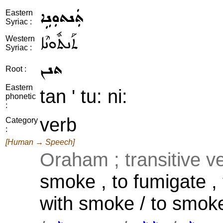
ܬܲܢܬܘܼܢܹܐ
Eastern
Syriac :
ܬܰܢܬܽܘܢܶܐ
Western
Syriac :
ܬܢܢ
Root :
Eastern
tan ' tu: ni:
phonetic
:
verb
Category
:
[Human → Speech]
Oraham ; transitive v
smoke , to fumigate ,
with smoke / to smoke