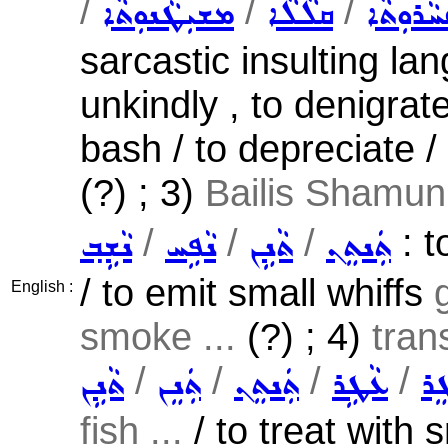
/
/
/
ܵܪܘܼܬܵܐ
ܩܠܵܠܵܐ
ܡܫܝܼܛܵܢܘܼܬܵܐ
sarcastic insulting lan
unkindly , to denigrate
bash / to depreciate 
(?) ; 3)
Bailis Shamun 
/
/
/
: t
ܬܲܢܬܸܢ
ܬܵܢܹܢ
ܢܵܦܹܚ
ܢܵܫܹܒ݂
/ to emit small whiffs
English :
smoke ...
(?) ; 4)
tran
/
/
/
/
ܸܪ
ܥܵܛܹܪ
ܬܲܢܬܸܢ
ܬܲܢܸܢ
ܬܵܢܹܢ
fish ...
/ to treat with 