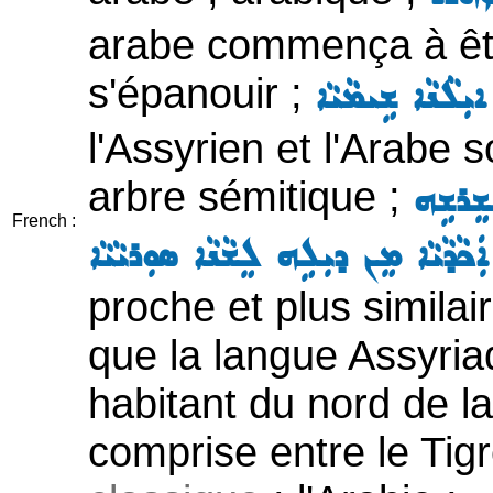
arabe commença à être
s'épanouir ;
ܝܼܠܵܢܵܐ ܫܹܝܡܵܝܵܐ
l'Assyrien et l'Arabe 
arbre sémitique ;
ܠܫܸܪܫܹܗ
French :
ܐܲܟܵܕܵܝܵܐ ܡܸܢ ܕܝܼܠܹܗ ܠܸܫܵܢܵܐ ܣܘܼܪܝܵܝܵܐ
proche et plus simila
que la langue Assyria
habitant du nord de l
comprise entre le Tigr