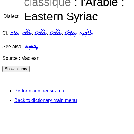
classique
: l'Arabie ;
Eastern Syriac
Dialect :
ܥܲܪܵܒܹܝܬ݂
ܥܲܪܒ݂ܵܝܵܐ
ܥܵܪܵܒܝܼܵܐ
ܥܵܪܵܒܵܝܵܐ
ܥܵܪܵܒ
ܥܪܒ
Cf.
,
,
,
,
,
ܛܵܒܘܼܬ݂
See also :
Source : Maclean
Perform another search
Back to dictionary main menu