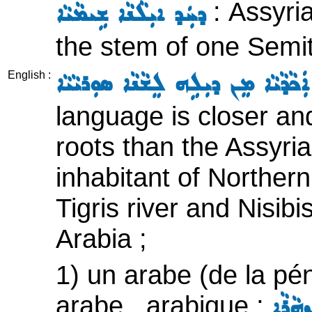
: Assyria
ܕܚܲܕ ܐܝܼܠܵܢܵܐ ܫܹܝܡܵܝܵܐ
the stem of one Semit
ܵܕܵܝܵܐ ܡܸܢ ܕܝܼܠܹܗ ܠܸܫܵܢܵܐ ܣܘܼܪܝܵܝܵܐ
English :
language is closer and
roots than the Assyri
inhabitant of Northe
Tigris river and Nisibis
Arabia ;
1) un arabe (de la pé
arabe , arabique ;
ܙܗܵܪܵܐ