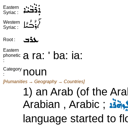
ܐܲܪܵܒܵܝܵܐ
Eastern
Syriac :
ܐܰܪܳܒܳܝܳܐ
Western
Syriac :
ܥܪܒ
Root :
Eastern
a ra: ' ba: ia:
phonetic
:
noun
Category
:
[Humanities → Geography → Countries]
1) an Arab (of the Ara
Arabian , Arabic ;
ܸܙܗܵܪܵܐ
language started to fl