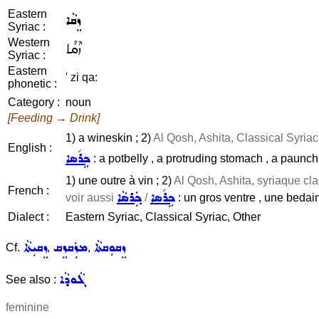
Eastern
ܙܸܩܵܐ
Syriac :
Western
ܙܶܩܳܐ
Syriac :
Eastern
' zi qa:
phonetic :
Category :
noun
[Feeding → Drink]
1) a wineskin ; 2)
Al Qosh, Ashita, Classical Syriac
English :
ܟܹܪ݇ܣܐ
: a potbelly , a protruding stomach , a paunch /
1) une outre à vin ; 2)
Al Qosh, Ashita, syriaque cl
French :
ܟܹܪ݇ܣܐ
ܟܲܪܣܵܐ
voir aussi
/
: un gros ventre , une bedai
Dialect :
Eastern Syriac, Classical Syriac, Other
ܙܸܩܘܼܩܬܵܐ
ܡܙܲܩܙܸܩ
ܙܸܩܝܼܬܵܐ
Cf.
,
,
ܓܵܘܕܵܐ
See also :
feminine